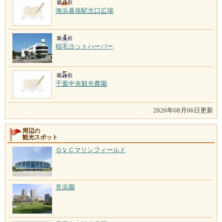
海浜幕張駅北口広場
稲毛ヨットハーバー
千葉中央観光農園
2026年08月06日更新
周辺の
観光スポット
ＱＶＣマリンフィールド
見浜園