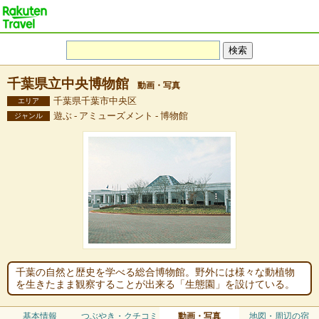
千葉県立中央博物館
動画・写真
千葉県千葉市中央区
エリア
遊ぶ - アミューズメント - 博物館
ジャンル
千葉の自然と歴史を学べる総合博物館。野外には様々な動植物
を生きたまま観察することが出来る「生態園」を設けている。
基本情報
つぶやき・クチコミ
動画・写真
地図・周辺の宿