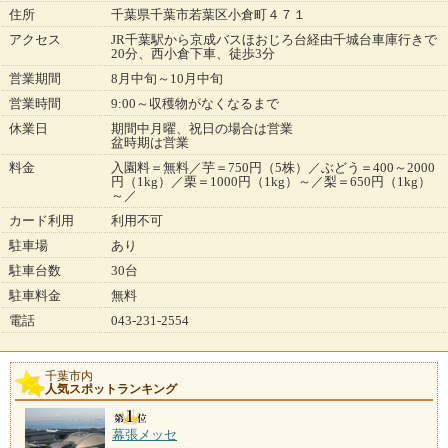
住所
千葉県千葉市若葉区小倉町４７１
アクセス
JR千葉駅から京成バスほおじろ台経由千城台車庫行きで
20分、西小倉下車、徒歩3分
営業期間
8月中旬～10月中旬
営業時間
9:00～収穫物がなくなるまで
休業日
期間中月曜、祝日の場合は営業
盆時期は営業
料金
入園料＝無料／芋＝750円（5株）／ぶどう＝400～2000
円（1kg）／栗＝1000円（1kg）～／梨＝650円（1kg）
～／
カード利用
利用不可
駐車場
あり
駐車台数
30台
駐車料金
無料
電話
043-231-2554
千葉市内
人気スポットランキング
幕張メッセ