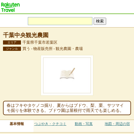
千葉中央観光農園
千葉県千葉市若葉区
エリア
買う - 物産販売所 - 観光農園・農場
ジャンル
春はフキやタケノコ掘り、夏からはブドウ、梨、栗、サツマイ
モ掘りを体験できる。ブドウ園は屋根付で雨天でも楽しめる。
基本情報
つぶやき・クチコミ
動画・写真
地図・周辺の宿