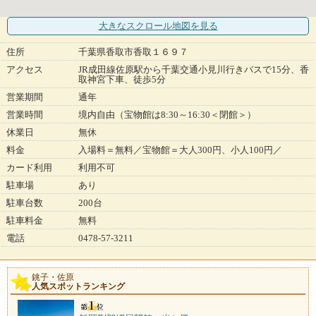
大きなスクロール地図
を見る
住所
千葉県香取市香取１６９７
アクセス
JR成田線佐原駅から千葉交通小見川行きバスで15分、香
取神宮下車、徒歩5分
営業期間
通年
営業時間
境内自由（宝物館は8:30～16:30＜閉館＞）
休業日
無休
料金
入場料＝無料／宝物館＝大人300円、小人100円／
カード利用
利用不可
駐車場
あり
駐車台数
200台
駐車料金
無料
電話
0478-57-3211
銚子・佐原
人気スポットランキング