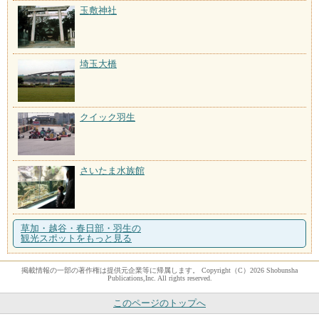
玉敷神社
埼玉大橋
クイック羽生
さいたま水族館
草加・越谷・春日部・羽生の
観光スポットをもっと見る
掲載情報の一部の著作権は提供元企業等に帰属します。 Copyright（C）2026 Shobunsha
Publications,Inc. All rights reserved.
このページのトップへ