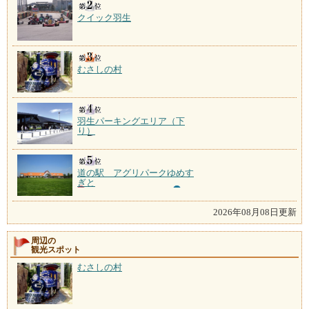
クイック羽生
むさしの村
羽生パーキングエリア（下
り）
道の駅 アグリパークゆめす
ぎと
2026年08月08日更新
周辺の
観光スポット
むさしの村