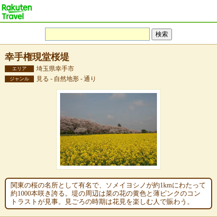
幸手権現堂桜堤
埼玉県幸手市
エリア
見る - 自然地形 - 通り
ジャンル
関東の桜の名所として有名で、ソメイヨシノが約1kmにわたって
約1000本咲き誇る。堤の周辺は菜の花の黄色と薄ピンクのコン
トラストが見事。見ごろの時期は花見を楽しむ人で賑わう。