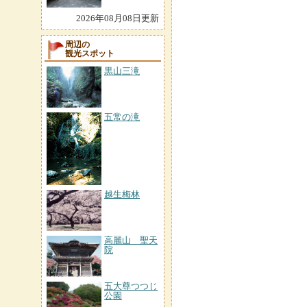
2026年08月08日更新
周辺の
観光スポット
黒山三滝
五常の滝
越生梅林
高麗山 聖天
院
五大尊つつじ
公園