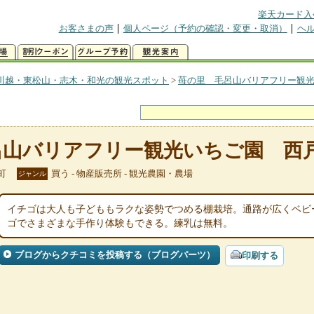
楽天カード入
お客さまの声
個人ページ（予約の確認・変更・取消）
ヘ
川越・東松山・志木・和光の観光スポット
>
苺の里 毛呂山バリアフリー観
呂山バリアフリー観光いちご園 西
町
買う - 物産販売所 - 観光農園・農場
ジャンル
イチゴは大人も子どももラクな姿勢でつめる棚栽培。通路が広くベビ
ゴでさまざまな手作り体験もできる。練乳は無料。
ブログからクチコミを投稿する（ブログパーツ）
印刷する