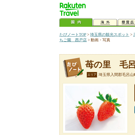
たびノートTOP
>
埼玉県の観光スポット
>
ちご園 西戸店
>
動画・写真
苺の里 毛
埼玉県入間郡毛呂山
エリア