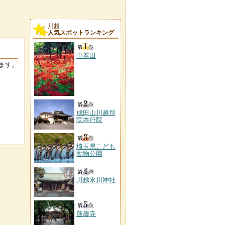
川越
人気スポットランキング
巾着田
ます。
成田山川越別
院本行院
埼玉県こども
動物公園
川越氷川神社
蓮馨寺