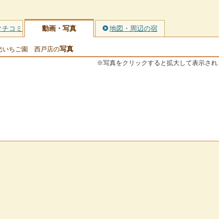
クチコミ
動画・写真
地図・周辺の宿
写真
光いちご園 西戸店の
※写真をクリックすると拡大して表示され