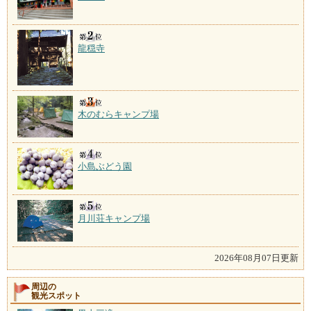
龍穏寺
木のむらキャンプ場
小島ぶどう園
月川荘キャンプ場
2026年08月07日更新
周辺の
観光スポット