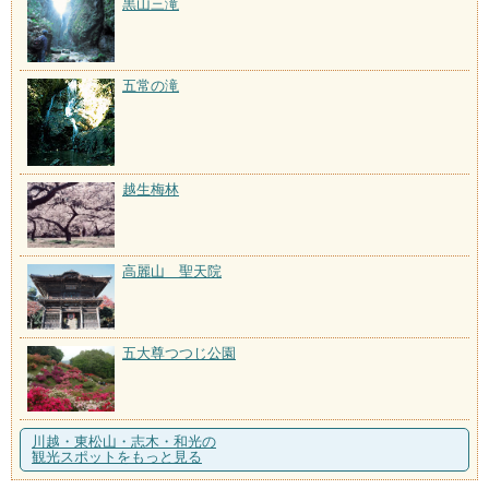
黒山三滝
五常の滝
越生梅林
高麗山 聖天院
五大尊つつじ公園
川越・東松山・志木・和光の
観光スポットをもっと見る