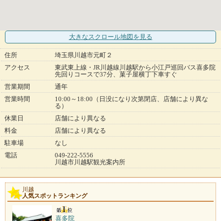
大きなスクロール地図
を見る
住所
埼玉県川越市元町２
アクセス
東武東上線・JR川越線川越駅から小江戸巡回バス喜多院
先回りコースで37分、菓子屋横丁下車すぐ
営業期間
通年
営業時間
10:00～18:00（日没になり次第閉店、店舗により異な
る）
休業日
店舗により異なる
料金
店舗により異なる
駐車場
なし
電話
049-222-5556
川越市川越駅観光案内所
川越
人気スポットランキング
喜多院