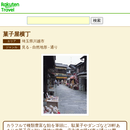
菓子屋横丁
埼玉県川越市
エリア
見る - 自然地形 - 通り
ジャンル
カラフルで種類豊富な飴を筆頭に、駄菓子やダンゴなど20軒あ