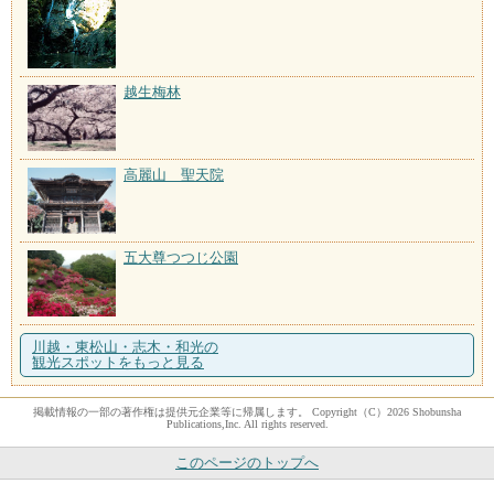
越生梅林
高麗山 聖天院
五大尊つつじ公園
川越・東松山・志木・和光の
観光スポットをもっと見る
掲載情報の一部の著作権は提供元企業等に帰属します。 Copyright（C）2026 Shobunsha
Publications,Inc. All rights reserved.
このページのトップへ