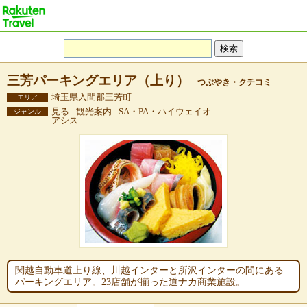
三芳パーキングエリア（上り）
つぶやき・クチコミ
埼玉県入間郡三芳町
エリア
見る - 観光案内 - SA・PA・ハイウェイオ
ジャンル
アシス
関越自動車道上り線、川越インターと所沢インターの間にある
パーキングエリア。23店舗が揃った道ナカ商業施設。