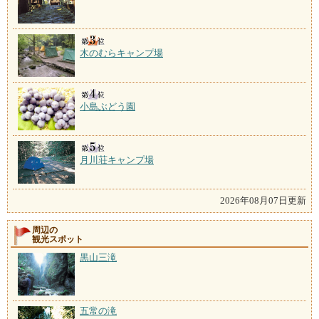
木のむらキャンプ場
小島ぶどう園
月川荘キャンプ場
2026年08月07日更新
周辺の
観光スポット
黒山三滝
五常の滝