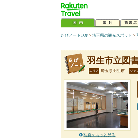
たびノートTOP
>
埼玉県の観光スポット
>
羽生市立図
埼玉県羽生市
エリア
ジャ
写真をもっと見る