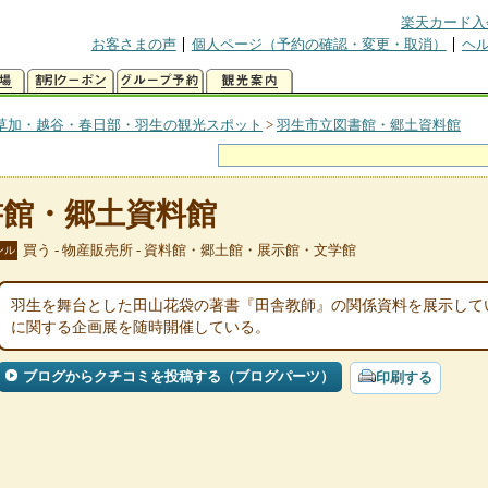
楽天カード入
お客さまの声
個人ページ（予約の確認・変更・取消）
ヘ
草加・越谷・春日部・羽生の観光スポット
>
羽生市立図書館・郷土資料館
書館・郷土資料館
買う - 物産販売所 - 資料館・郷土館・展示館・文学館
ンル
羽生を舞台とした田山花袋の著書『田舎教師』の関係資料を展示して
に関する企画展を随時開催している。
ブログからクチコミを投稿する（ブログパーツ）
印刷する