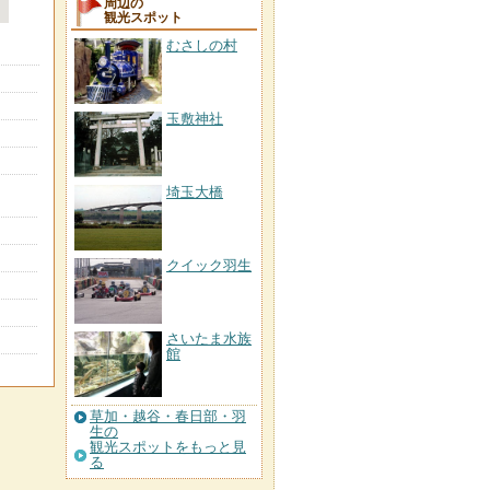
周辺の
観光スポット
むさしの村
玉敷神社
埼玉大橋
クイック羽生
さいたま水族
館
草加・越谷・春日部・羽
生の
観光スポットをもっと見
る