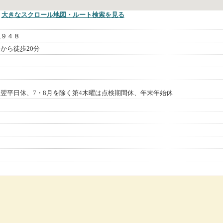
大きなスクロール地図
・ルート検索
を見る
生９４８
から徒歩20分
）
翌平日休、7・8月を除く第4木曜は点検期間休、年末年始休