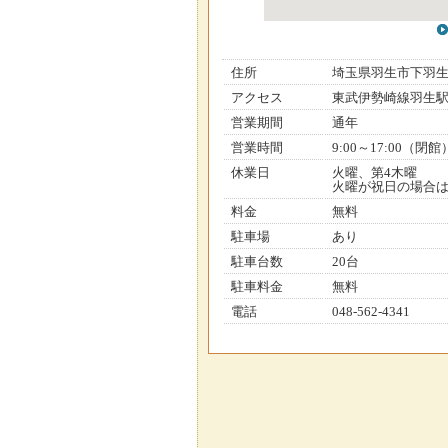
住所
埼玉県羽生市下羽
アクセス
東武伊勢崎線羽生駅
営業期間
通年
営業時間
9:00～17:00（閉館
休業日
火曜、第4木曜
火曜が祝日の場合は
料金
無料
駐車場
あり
駐車台数
20台
駐車料金
無料
電話
048-562-4341