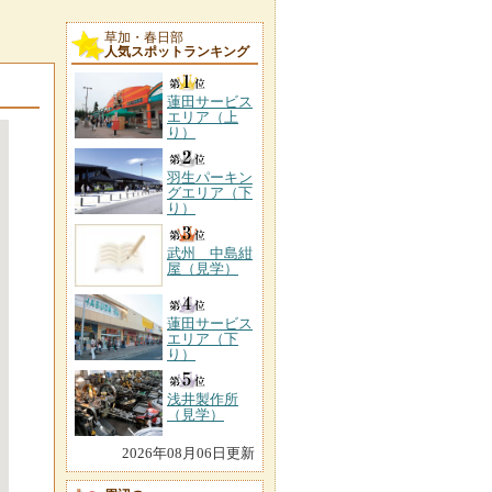
草加・春日部
人気スポットランキング
蓮田サービス
エリア（上
り）
羽生パーキン
グエリア（下
り）
武州 中島紺
屋（見学）
蓮田サービス
エリア（下
り）
浅井製作所
（見学）
2026年08月06日更新