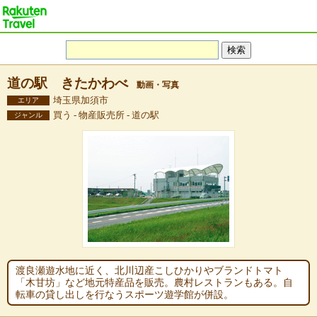
道の駅 きたかわべ
動画・写真
埼玉県加須市
エリア
買う - 物産販売所 - 道の駅
ジャンル
渡良瀬遊水地に近く、北川辺産こしひかりやブランドトマト
「木甘坊」など地元特産品を販売。農村レストランもある。自
転車の貸し出しを行なうスポーツ遊学館が併設。