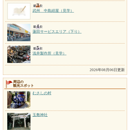
武州 中島紺屋（見学）
蓮田サービスエリア（下り）
浅井製作所（見学）
2026年08月06日更新
周辺の
観光スポット
むさしの村
玉敷神社