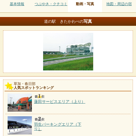
基本情報
つぶやき・クチコミ
動画・写真
地図・周辺の宿
写真
道の駅 きたかわべの
草加・春日部
人気スポットランキング
蓮田サービスエリア（上り）
羽生パーキングエリア（下
り）