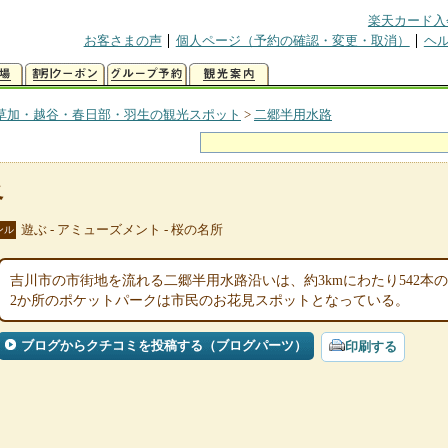
楽天カード入
お客さまの声
個人ページ（予約の確認・変更・取消）
ヘ
草加・越谷・春日部・羽生の観光スポット
>
二郷半用水路
路
遊ぶ - アミューズメント - 桜の名所
ンル
吉川市の市街地を流れる二郷半用水路沿いは、約3kmにわたり542本
2か所のポケットパークは市民のお花見スポットとなっている。
ブログからクチコミを投稿する（ブログパーツ）
印刷する