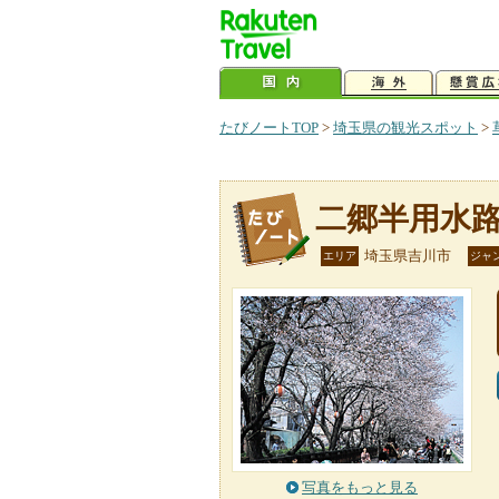
たびノートTOP
>
埼玉県の観光スポット
>
二郷半用水
埼玉県吉川市
エリア
ジャ
写真をもっと見る