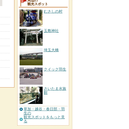
周辺の
観光スポット
むさしの村
玉敷神社
埼玉大橋
クイック羽生
さいたま水族
館
草加・越谷・春日部・羽
生の
観光スポットをもっと見
る