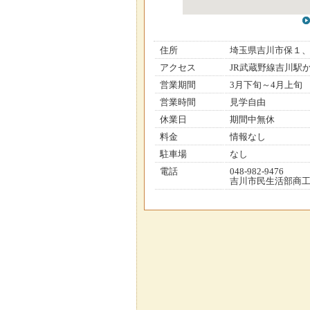
住所
埼玉県吉川市保１
アクセス
JR武蔵野線吉川駅
営業期間
3月下旬～4月上旬
営業時間
見学自由
休業日
期間中無休
料金
情報なし
駐車場
なし
電話
048-982-9476
吉川市民生活部商