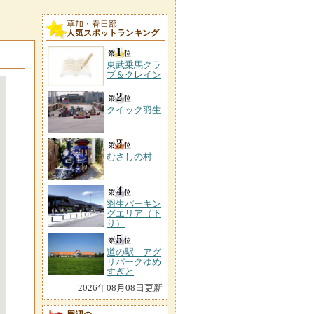
草加・春日部
人気スポットランキング
東武乗馬クラ
ブ＆クレイン
クイック羽生
むさしの村
羽生パーキン
グエリア（下
り）
道の駅 アグ
リパークゆめ
すぎと
2026年08月08日更新