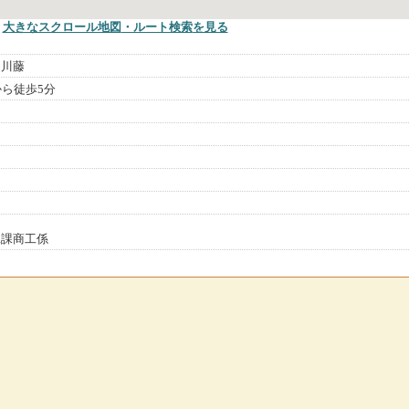
大きなスクロール地図
・ルート検索
を見る
、川藤
から徒歩5分
工課商工係