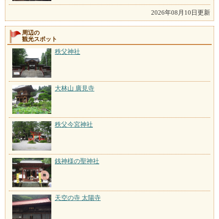
2026年08月10日更新
周辺の
観光スポット
秩父神社
大林山 廣見寺
秩父今宮神社
銭神様の聖神社
天空の寺 太陽寺