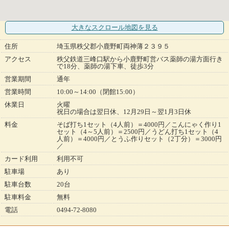
大きなスクロール地図
を見る
住所
埼玉県秩父郡小鹿野町両神薄２３９５
アクセス
秩父鉄道三峰口駅から小鹿野町営バス薬師の湯方面行き
で18分、薬師の湯下車、徒歩3分
営業期間
通年
営業時間
10:00～14:00（閉館15:00）
休業日
火曜
祝日の場合は翌日休、12月29日～翌1月3日休
料金
そば打ち1セット（4人前）＝4000円／こんにゃく作り1
セット（4～5人前）＝2500円／うどん打ち1セット（4
人前）＝4000円／とうふ作りセット（2丁分）＝3000円
／
カード利用
利用不可
駐車場
あり
駐車台数
20台
駐車料金
無料
電話
0494-72-8080