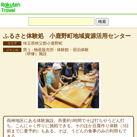
ふるさと体験処 小鹿野町地域資源活用センター
埼玉県秩父郡小鹿野町
エリア
買う - 物産販売所 - 体験館・宿泊体験
ジャンル
（研修）施設
両神地区にある体験施設。所要約1時間でそば打ちやうどん打
ち、こんにゃく作りに挑戦できる。そのほか豆腐作り体験（3日
前までに要予約）もある。そば、うどんの食事のみの利用もで
きる。