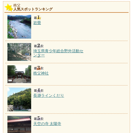
秩父
人気スポットランキング
岩畳
埼玉県青少年総合野外活動セ
ンター
秩父神社
長瀞ラインくだり
天空の寺 太陽寺