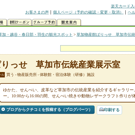
楽天カード入
お客さまの声
個人ページ（予約の確認・変更・取消）
ヘ
草加・越谷・春日部・羽生の観光スポット
>
草加物産館ぱりっせ 草加市伝
ぱりっせ 草加市伝統産業展示室
買う - 物産販売所 - 体験館・宿泊体験（研修）施設
ンル
ゆかた、せんべい、皮革など草加市の伝統産業を紹介するギャラリー
ー。10:00から16:00の間、せんべい焼きや動物レザークラフト作り
ブログからクチコミを投稿する（ブログパーツ）
印刷する