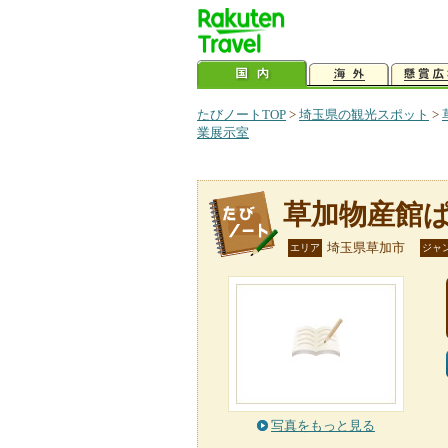
たびノートTOP
>
埼玉県の観光スポット
>
業展示室
草加物産館
埼玉県草加市
エリア
ジャ
写真をもっと見る