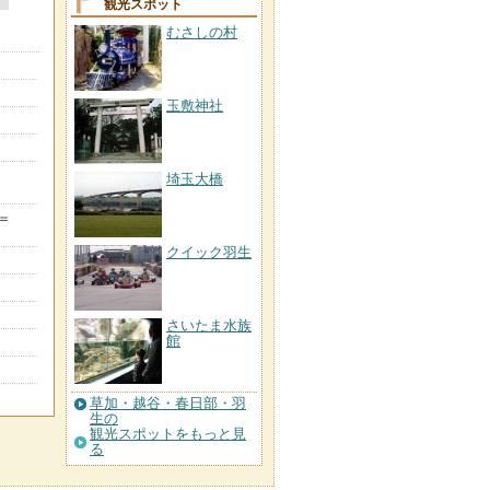
観光スポット
むさしの村
玉敷神社
埼玉大橋
＝
クイック羽生
さいたま水族
館
草加・越谷・春日部・羽
生の
観光スポットをもっと見
る