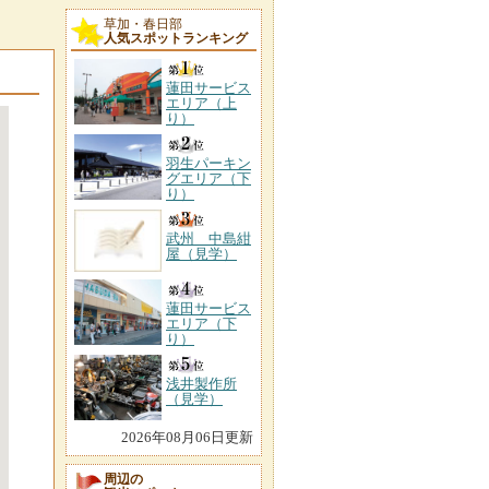
草加・春日部
人気スポットランキング
蓮田サービス
エリア（上
り）
羽生パーキン
グエリア（下
り）
武州 中島紺
屋（見学）
蓮田サービス
エリア（下
り）
浅井製作所
（見学）
2026年08月06日更新
周辺の