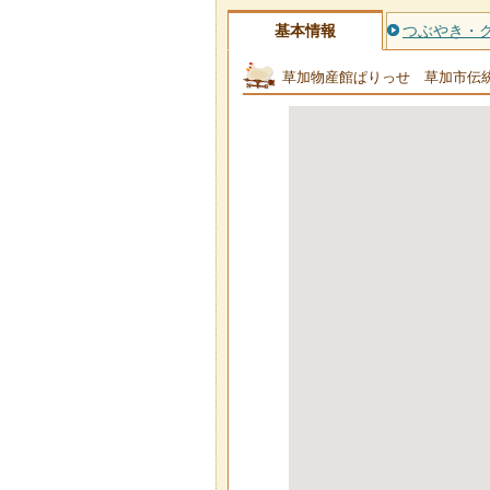
基本情報
つぶやき・
草加物産館ぱりっせ 草加市伝