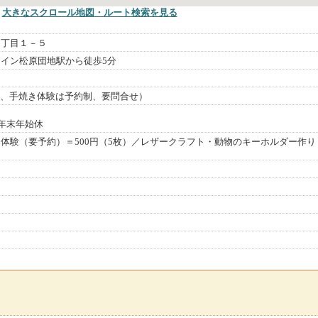
大きなスクロール地図
・ルート検索
を見る
１丁目１－５
イン松原団地駅から徒歩5分
0（閉館、手焼き体験は予約制、要問合せ）
年末年始休
体験（要予約）＝500円（5枚）／レザークラフト・動物のキーホルダー作り