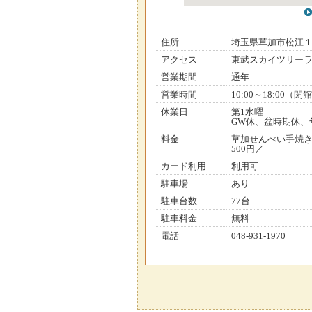
住所
埼玉県草加市松江
アクセス
東武スカイツリーラ
営業期間
通年
営業時間
10:00～18:0
休業日
第1水曜
GW休、盆時期休、
料金
草加せんべい手焼き
500円／
カード利用
利用可
駐車場
あり
駐車台数
77台
駐車料金
無料
電話
048-931-1970