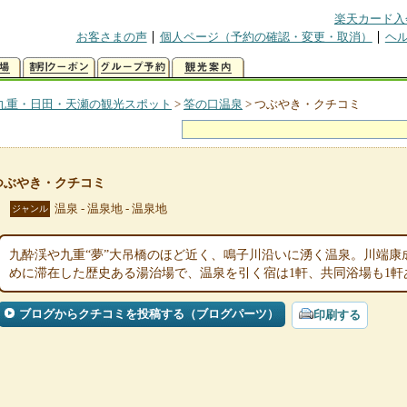
楽天カード入
お客さまの声
個人ページ（予約の確認・変更・取消）
ヘ
九重・日田・天瀬の観光スポット
>
筌の口温泉
>
つぶやき・クチコミ
つぶやき・クチコミ
温泉 - 温泉地 - 温泉地
ジャンル
九酔渓や九重“夢”大吊橋のほど近く、鳴子川沿いに湧く温泉。川端康
めに滞在した歴史ある湯治場で、温泉を引く宿は1軒、共同浴場も1軒
ブログからクチコミを投稿する（ブログパーツ）
印刷する