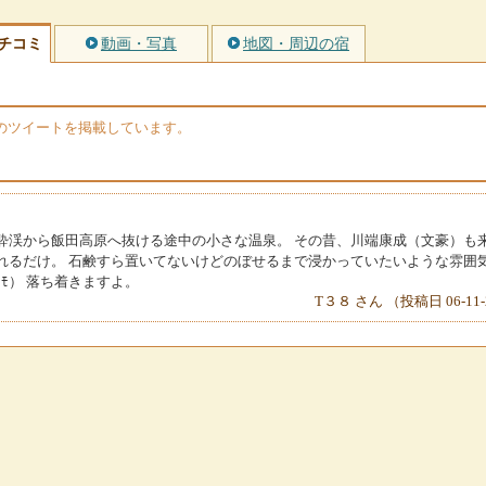
チコミ
動画・写真
地図・周辺の宿
erのツイートを掲載しています。
酔渓から飯田高原へ抜ける途中の小さな温泉。 その昔、川端康成（文豪）も
れるだけ。 石鹸すら置いてないけどのぼせるまで浸かっていたいような雰囲
ｶﾓ） 落ち着きますよ。
T３８ さん （投稿日 06-11-