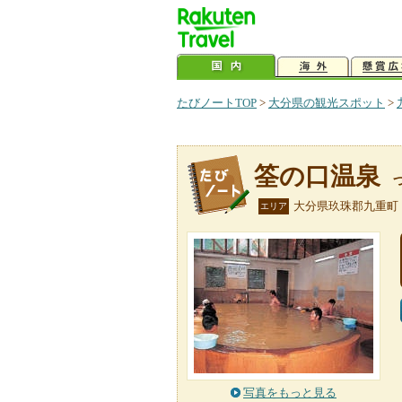
たびノートTOP
>
大分県の観光スポット
>
筌の口温泉
大分県玖珠郡九重町
エリア
写真をもっと見る