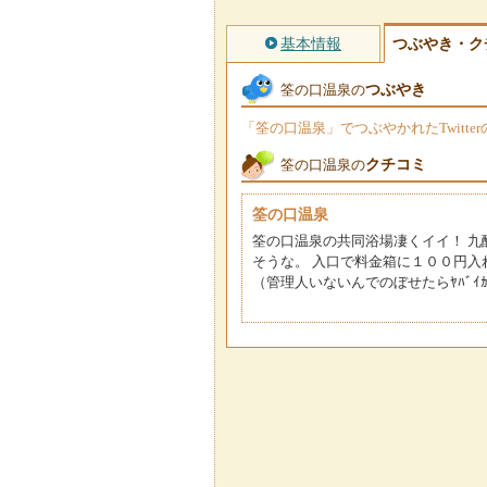
基本情報
つぶやき・ク
つぶやき
筌の口温泉の
「筌の口温泉」でつぶやかれたTwitt
クチコミ
筌の口温泉の
筌の口温泉
筌の口温泉の共同浴場凄くイイ！ 九
そうな。 入口で料金箱に１００円入
（管理人いないんでのぼせたらﾔﾊﾞｲ