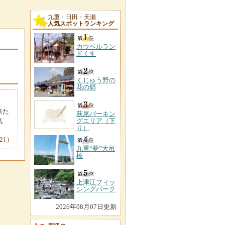
九重・日田・天瀬
人気スポットランキング
カウベルラン
ドくす
くじゅう野の
花の郷
来た
萩尾パーキン
気
グエリア（下
り）
21）
九重“夢”大吊
橋
上津江フィッ
シングパーク
2026年08月07日更新