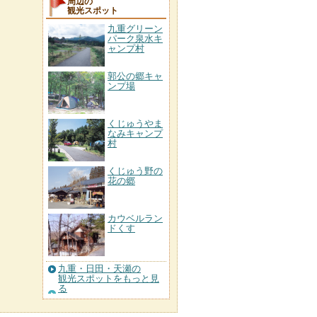
周辺の
観光スポット
九重グリーン
パーク泉水キ
ャンプ村
郭公の郷キャ
ンプ場
くじゅうやま
なみキャンプ
村
くじゅう野の
花の郷
カウベルラン
ドくす
九重・日田・天瀬の
観光スポットをもっと見
る