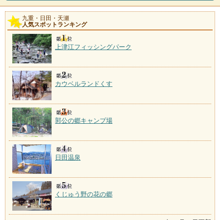
る日田。三隈川のほとり
九重・日田・天瀬
人気スポットランキング
湯坪温泉
施設数：4軒
九重連山の北ろく、飯田高原の一角、玖珠川沿いにあ
上津江フィッシングパーク
る温泉郷。民宿が建ち並
カウベルランドくす
郭公の郷キャンプ場
日田温泉
くじゅう野の花の郷