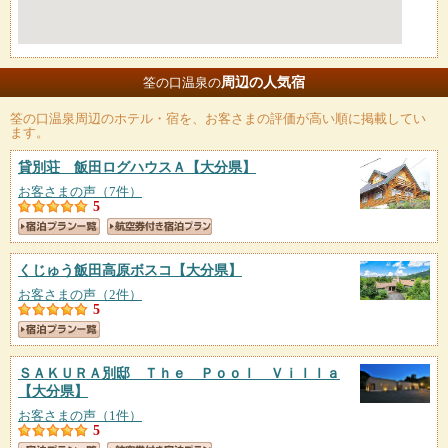
周辺の人気宿
筌の口温泉の
筌の口温泉
周辺のホテル・宿を、お客さまの評価が高い順に掲載してい
ます。
貸別荘 飯田ログハウスＡ
【大分県】
お客さまの声（7件）
5
くじゅう飯田高原ボスコ
【大分県】
お客さまの声（2件）
5
ＳＡＫＵＲＡ別邸 Ｔｈｅ Ｐｏｏｌ Ｖｉｌｌａ
【大分県】
お客さまの声（1件）
5