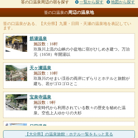
筌の口温泉周辺の宿を探す
一覧から探す
地図から探す
周辺の温泉地
筌の口温泉の
筌の口温泉
がある、【大分県】九重・日田・天瀬の温泉地を表記してい
ます。
筋湯温泉
施設数：16軒
玖珠川上流の山峡の小盆地に宿がひしめき建つ。万治
元（1658）年開湯以
天ヶ瀬温泉
施設数：10軒
玖珠川のせまい渓谷の両岸にずらりとホテルと旅館が
建ち、岩がゴロゴロとこ
宝泉寺温泉
施設数：9軒
平安時代から利用されている数々の歴史を秘めた温
泉。空也上人ゆかりの大杉
日田温泉
施設数：5軒
【大分県】の温泉旅館・ホテル一覧をもっと見る
土蔵づくりの古い町並みが残り、天領時代を彷彿させ