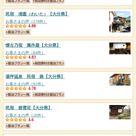
民宿 涌蓋（わいた）
【大分県】
お客さまの声（279件）
4.88
懐古乃宿 萬作屋
【大分県】
お客さまの声（84件）
4.83
湯坪温泉 民宿 路
【大分県】
お客さまの声（91件）
4.78
民宿 碧雲荘
【大分県】
お客さまの声（20件）
4.6