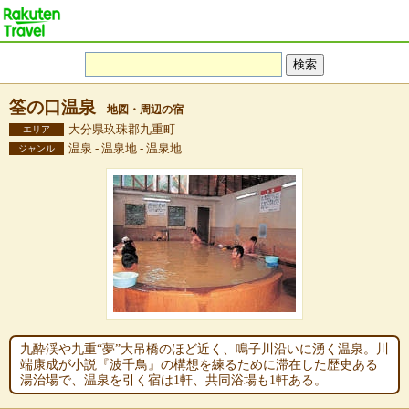
筌の口温泉
地図・周辺の宿
大分県玖珠郡九重町
エリア
温泉 - 温泉地 - 温泉地
ジャンル
九酔渓や九重“夢”大吊橋のほど近く、鳴子川沿いに湧く温泉。川
端康成が小説『波千鳥』の構想を練るために滞在した歴史ある
湯治場で、温泉を引く宿は1軒、共同浴場も1軒ある。