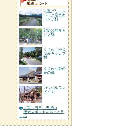
周辺の
観光スポット
九重グリーン
パーク泉水キ
ャンプ村
郭公の郷キャ
ンプ場
くじゅうやま
なみキャンプ
村
くじゅう野の
花の郷
カウベルラン
ドくす
九重・日田・天瀬の
観光スポットをもっと見
る