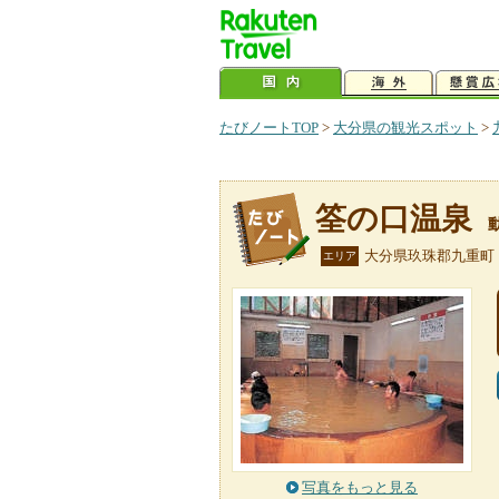
たびノートTOP
>
大分県の観光スポット
>
筌の口温泉
大分県玖珠郡九重町
エリア
写真をもっと見る