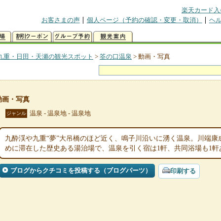
楽天カード入
お客さまの声
個人ページ（予約の確認・変更・取消）
ヘ
九重・日田・天瀬の観光スポット
>
筌の口温泉
>
動画・写真
動画・写真
温泉 - 温泉地 - 温泉地
ジャンル
九酔渓や九重“夢”大吊橋のほど近く、鳴子川沿いに湧く温泉。川端康
めに滞在した歴史ある湯治場で、温泉を引く宿は1軒、共同浴場も1軒
ブログからクチコミを投稿する（ブログパーツ）
印刷する