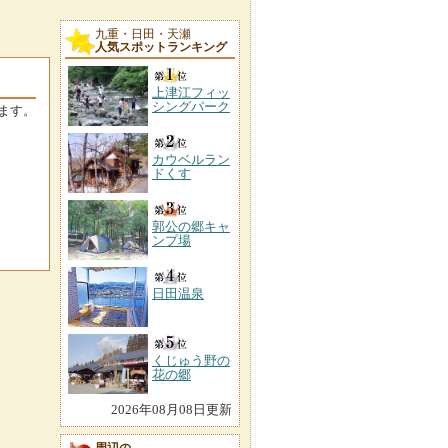
九重・日田・天瀬
人気スポットランキング
上津江フィッ
シングパーク
ます。
カウベルラン
ドくす
郭公の郷キャ
ンプ場
日田温泉
くじゅう野の
花の郷
2026年08月08日更新