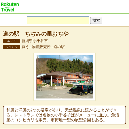
道の駅 ちぢみの里おぢや
新潟県小千谷市
エリア
買う - 物産販売所 - 道の駅
ジャンル
和風と洋風の2つの浴場があり、天然温泉に浸かることができ
る。レストランでは名物の小千谷そばがメニューに並ぶ。魚沼
産のコシヒカリも販売。市街地一望の展望公園もある。