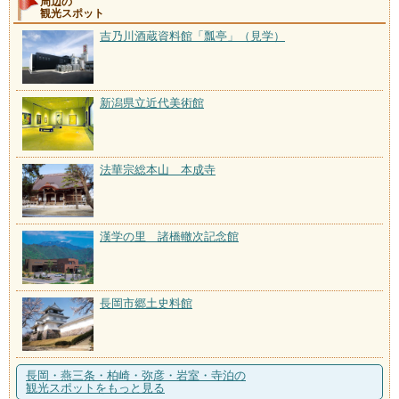
周辺の
観光スポット
吉乃川酒蔵資料館「瓢亭」（見学）
新潟県立近代美術館
法華宗総本山 本成寺
漢学の里 諸橋轍次記念館
長岡市郷土史料館
長岡・燕三条・柏崎・弥彦・岩室・寺泊の
観光スポットをもっと見る