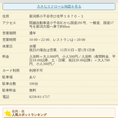
大きなスクロール地図
を見る
住所
新潟県小千谷市ひ生甲１６７０－１
アクセス
関越自動車道小千谷ICから国道291号、一般道、国道17
号を新潟方面へ車で約6km
営業期間
通年
営業時間
10:00～22:00、レストランは～20:00
休業日
水曜
祝日の場合は営業、12月31日～翌1月1日休
料金
入浴料＝大人900円、小人500円／入浴料（夜間料金、平
日18:00以降、土・日曜、祝日20:00以降）＝大人700
円、小人300円／
カード利用
利用不可
駐車場
あり
駐車台数
100台
駐車料金
無料
電話
0258-81-1717
長岡・燕
人気スポットランキング