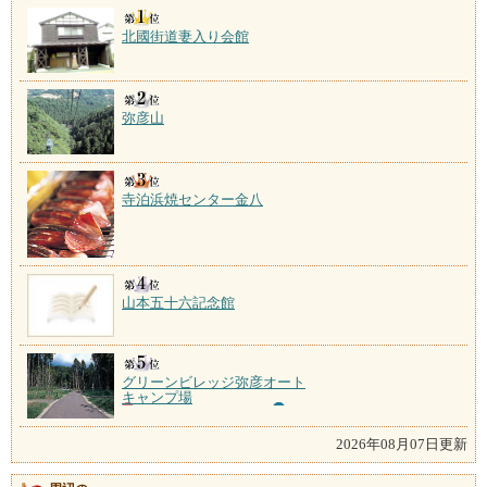
北國街道妻入り会館
弥彦山
寺泊浜焼センター金八
山本五十六記念館
グリーンビレッジ弥彦オート
キャンプ場
2026年08月07日更新