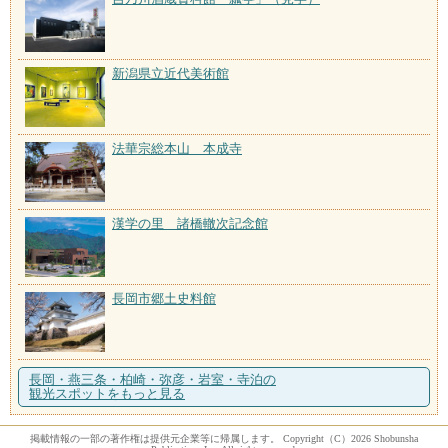
新潟県立近代美術館
法華宗総本山 本成寺
漢学の里 諸橋轍次記念館
長岡市郷土史料館
長岡・燕三条・柏崎・弥彦・岩室・寺泊の
観光スポットをもっと見る
掲載情報の一部の著作権は提供元企業等に帰属します。 Copyright（C）2026 Shobunsha