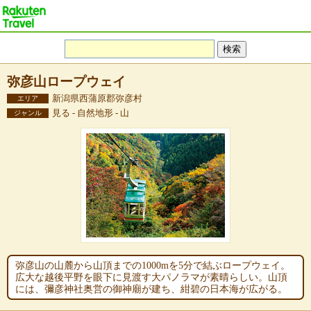
弥彦山ロープウェイ
新潟県西蒲原郡弥彦村
エリア
見る - 自然地形 - 山
ジャンル
弥彦山の山麓から山頂までの1000mを5分で結ぶロープウェイ。
広大な越後平野を眼下に見渡す大パノラマが素晴らしい。山頂
には、彌彦神社奥営の御神廟が建ち、紺碧の日本海が広がる。