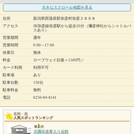
大きなスクロール地図
を見る
住所
新潟県西蒲原郡弥彦村弥彦２８９８
アクセス
JR弥彦線弥彦駅から徒歩20分（彌彦神社からシャトルバ
スあり）
営業期間
通年
営業時間
9:00～17:00
休業日
無休
料金
ロープウェイ往復＝1300円／
カード利用
利用不可
駐車場
あり
駐車台数
150台
駐車料金
無料
電話
0256-94-4141
長岡・燕
人気スポットランキング
北國街道妻入り会館