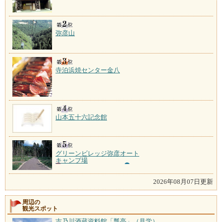
弥彦山
寺泊浜焼センター金八
山本五十六記念館
グリーンビレッジ弥彦オート
キャンプ場
2026年08月07日更新
周辺の
観光スポット
吉乃川酒蔵資料館「瓢亭」（見学）