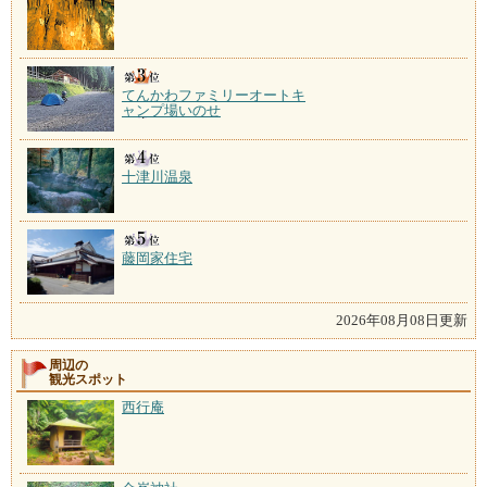
てんかわファミリーオートキ
ャンプ場いのせ
十津川温泉
藤岡家住宅
2026年08月08日更新
周辺の
観光スポット
西行庵