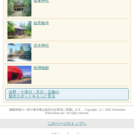
金峯神社
如意輪寺
吉水神社
柿博物館
吉野・十津川・天川・五條の
観光スポットをもっと見る
掲載情報の一部の著作権は提供元企業等に帰属します。 Copyright（C）2026 Shobunsha
Publications,Inc. All rights reserved.
このページのトップへ