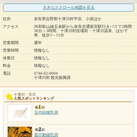
大きなスクロール地図
を見る
住所
奈良県吉野郡十津川村平谷、小原ほか
アクセス
JR和歌山線五条駅から奈良交通新宮駅行きバスで2時間
30分～3時間、十津川村役場前・十津川温泉、ほか下
車、徒歩3～15分
営業期間
通年
営業時間
情報なし
休業日
情報なし
料金
情報なし
電話
0746-62-0004
十津川村 観光振興課
十津川・天川
人気スポットランキング
五代松鍾乳洞
面不動鍾乳洞