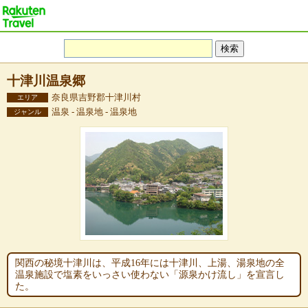
十津川温泉郷
奈良県吉野郡十津川村
エリア
温泉 - 温泉地 - 温泉地
ジャンル
関西の秘境十津川は、平成16年には十津川、上湯、湯泉地の全
温泉施設で塩素をいっさい使わない「源泉かけ流し」を宣言し
た。