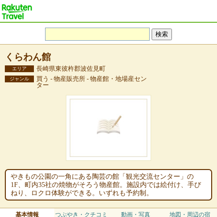
くらわん館
長崎県東彼杵郡波佐見町
エリア
買う - 物産販売所 - 物産館・地場産セン
ジャンル
ター
やきもの公園の一角にある陶芸の館「観光交流センター」の
1F、町内35社の焼物がそろう物産館。施設内では絵付け、手び
ねり、ロクロ体験ができる。いずれも予約制。
基本情報
つぶやき・クチコミ
動画・写真
地図・周辺の宿