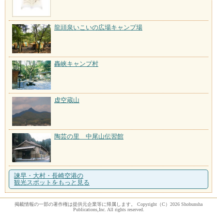
龍頭泉いこいの広場キャンプ場
轟峡キャンプ村
虚空蔵山
陶芸の里 中尾山伝習館
諫早・大村・長崎空港の
観光スポットをもっと見る
掲載情報の一部の著作権は提供元企業等に帰属します。 Copyright（C）2026 Shobunsha
Publications,Inc. All rights reserved.