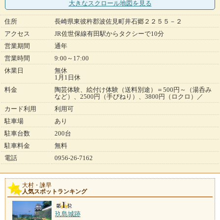
大きなスクロール地図
を見る
住所
長崎県東彼杵郡波佐見町井石郷２２５５－２
アクセス
JR佐世保線有田駅からタクシーで10分
営業期間
通年
営業時間
9:00～17:00
休業日
無休
1月1日休
料金
陶芸体験、絵付け体験（送料別途）＝500円～（湯呑み
など）、2500円（手びねり）、3800円（ロクロ）／
カード利用
利用可
駐車場
あり
駐車台数
200台
駐車料金
無料
電話
0956-26-7162
大村・諫早
人気スポットランキング
玖島城跡