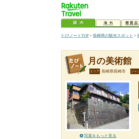
たびノートTOP
>
長崎県の観光スポット
>
月の美術館
長崎県長崎市
エリア
ジャ
写真をもっと見る