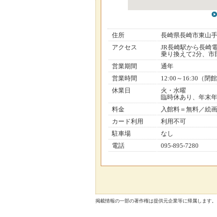
住所
長崎県長崎市東山
アクセス
JR長崎駅から長崎
乗り換えて2分、市
営業期間
通年
営業時間
12:00～16:30（閉
休業日
火・水曜
臨時休あり、年末
料金
入館料＝無料／絵画＝
カード利用
利用不可
駐車場
なし
電話
095-895-7280
掲載情報の一部の著作権は提供元企業等に帰属します。 Copyright（C）2026