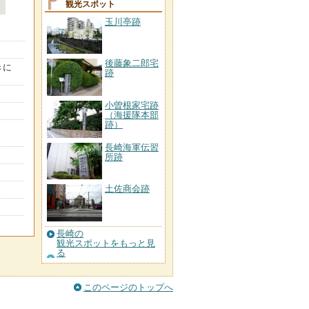
観光スポット
玉川亭跡
後藤象二郎宅
きに
跡
小曽根家宅跡
（海援隊本部
跡）
長崎海軍伝習
所跡
土佐商会跡
長崎の
観光スポットをもっと見
る
このページのトップへ