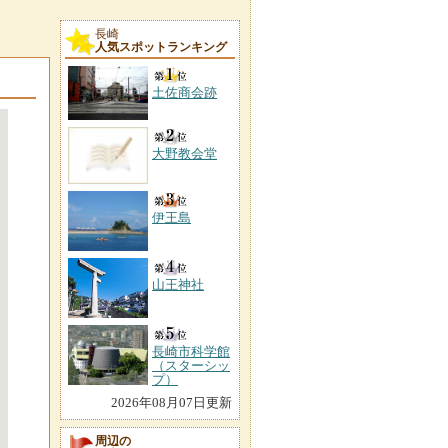
長崎
人気スポットランキング
土佐商会跡
大野教会堂
伊王島
山王神社
長崎市科学館
（スターシッ
プ）
2026年08月07日更新
周辺の