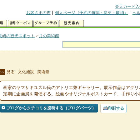
楽天カード入
お客さまの声
個人ページ（予約の確認・変更・取消）
ヘ
長崎の観光スポット
>
月の美術館
見る - 文化施設 - 美術館
ンル
画家のヤマサキユズル氏のアトリエ兼ギャラリー。展示作品はアクリ
定期に企画展を開催する。絵画やオリジナルポストカード、手作り小
ブログからクチコミを投稿する（ブログパーツ）
印刷する