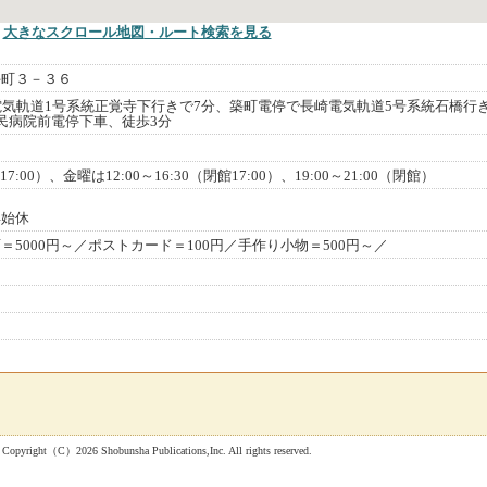
大きなスクロール地図
・ルート検索
を見る
手町３－３６
電気軌道1号系統正覚寺下行きで7分、築町電停で長崎電気軌道5号系統石橋行
民病院前電停下車、徒歩3分
館17:00）、金曜は12:00～16:30（閉館17:00）、19:00～21:00（閉館）
年始休
5000円～／ポストカード＝100円／手作り小物＝500円～／
 Shobunsha Publications,Inc. All rights reserved.