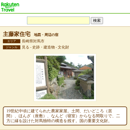
主藤家住宅
地図・周辺の宿
長崎県対馬市
エリア
見る - 史跡・建造物 - 文化財
ジャンル
19世紀中頃に建てられた農家家屋。土間、だいどころ（居
間）、ほんざ（座敷）、なんど（寝室）からなる間取りで、二
方に縁を設けた対馬独特の構造を残す。国の重要文化財。