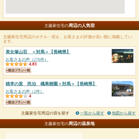
周辺の人気宿
主藤家住宅の
主藤家住宅
周辺のホテル・宿を、お客さまの評価が高い順に掲載してい
ます。
美女塚山荘 ＜対馬＞
【長崎県】
お客さまの声（276件）
4.83
桃李の里 民泊 橘果樹園＜対馬＞
【長崎県】
お客さまの声（2件）
4
主藤家住宅周辺の宿を探す
一覧から探す
地図から探す
周辺の温泉地
主藤家住宅の