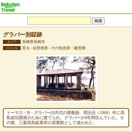
グラバー別邸跡
長崎県長崎市
エリア
見る - 自然地形 - その他史跡・建造物
ジャンル
トーマス・B・グラバーの洋式の屋敷跡。明治元（1868）年に高
島炭坑開発のために建てられ、グラバーが6年間住んでいた。そ
の後、三菱高島鉱業所の迎賓館として使われた。