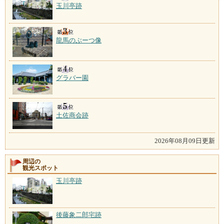
玉川亭跡
龍馬のぶーつ像
グラバー園
土佐商会跡
2026年08月09日更新
周辺の
観光スポット
玉川亭跡
後藤象二郎宅跡