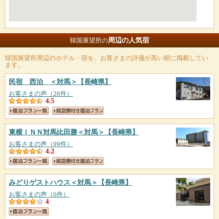
周辺の人気宿
韓国展望所の
韓国展望所
周辺のホテル・宿を、お客さまの評価が高い順に掲載してい
ます。
民宿 西泊 ＜対馬＞
【長崎県】
お客さまの声（26件）
4.5
東横ＩＮＮ対馬比田勝＜対馬＞
【長崎県】
お客さまの声（99件）
4.2
みどりゲストハウス＜対馬＞
【長崎県】
お客さまの声（6件）
4