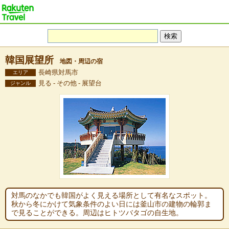
韓国展望所
地図・周辺の宿
長崎県対馬市
エリア
見る - その他 - 展望台
ジャンル
対馬のなかでも韓国がよく見える場所として有名なスポット。
秋から冬にかけて気象条件のよい日には釜山市の建物の輪郭ま
で見ることができる。周辺はヒトツバタゴの自生地。