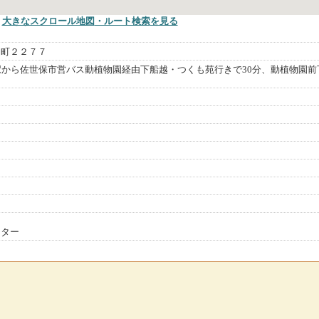
大きなスクロール地図
・ルート検索
を見る
越町２２７７
駅から佐世保市営バス動植物園経由下船越・つくも苑行きで30分、動植物園前
ンター