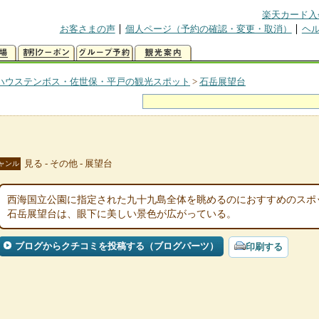
楽天カード入
お客さまの声
個人ページ（予約の確認・変更・取消）
ヘ
ハウステンボス・佐世保・平戸の観光スポット
>
石岳展望台
見る - その他 - 展望台
ャンル
西海国立公園に指定された九十九島全体を眺めるのにおすすめのスポッ
石岳展望台は、眼下に美しい景色が広がっている。
ブログからクチコミを投稿する（ブログパーツ）
印刷する