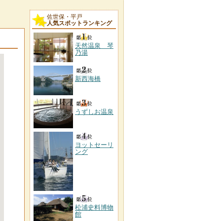
佐世保・平戸
人気スポットランキング
天然温泉 琴
乃湯
新西海橋
うずしお温泉
ヨットセーリ
ング
松浦史料博物
館