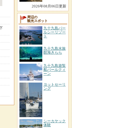
2026年08月06日更新
周辺の
観光スポット
下
九十九島パー
ルシーリゾー
ト
九十九島水族
館海きらら
九十九島遊覧
船パールクィ
ーン
ヨットセーリ
ング
シーカヤック
体験