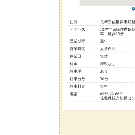
住所
長崎県佐世保市船
アクセス
JR佐世保線佐世保
車、徒歩15分
営業期間
通年
営業時間
見学自由
休業日
無休
料金
情報なし
駐車場
あり
駐車台数
30台
駐車料金
無料
電話
0956-22-6630
佐世保観光情報セ