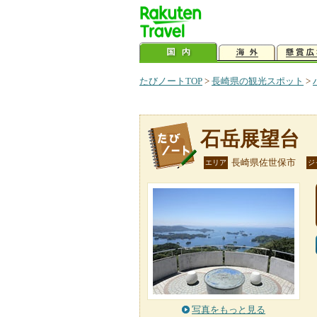
たびノートTOP
>
長崎県の観光スポット
>
石岳展望台
長崎県佐世保市
エリア
ジ
写真をもっと見る