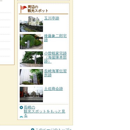
周辺の
観光スポット
玉川亭跡
後藤象二郎宅
跡
小曽根家宅跡
（海援隊本部
跡）
長崎海軍伝習
所跡
土佐商会跡
長崎の
観光スポットをもっと見
る
このページのトップへ