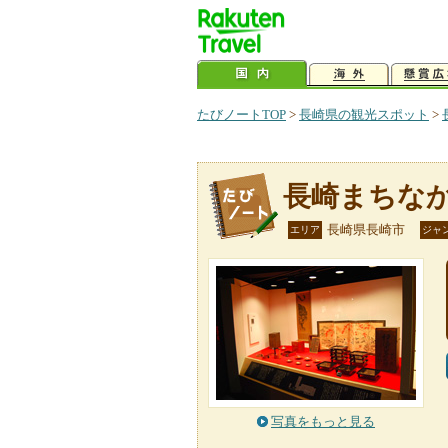
たびノートTOP
>
長崎県の観光スポット
>
長崎まちな
長崎県長崎市
エリア
ジャ
写真をもっと見る