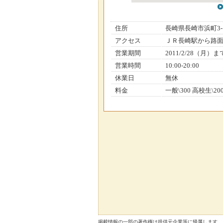
住所
長崎県長崎市浜町3-1
アクセス
ＪＲ長崎駅から路面
営業期間
2011/2/28（月）ま
営業時間
10:00-20:00
休業日
無休
料金
一般\300 高校生\20
掲載情報の一部の著作権は提供元企業等に帰属します。 Copyright（C）2026