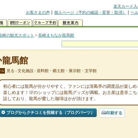
楽天カード入
お客さまの声
個人ページ（予約の確認・変更・取消）
ヘ
長崎の観光スポット
>
長崎まちなか龍馬館
か龍馬館
見る - 文化施設 - 資料館・郷土館・展示館・文学館
ンル
初心者には龍馬が分かりやすく、ファンには清風亭の調度品が楽しめ
楽しめます！1Fのショップには龍馬グッズが満載。お土産は是非こ
設しており、龍馬が愛した珈琲ほかが頂けます。
ブログからクチコミを投稿する（ブログパーツ）
印刷する