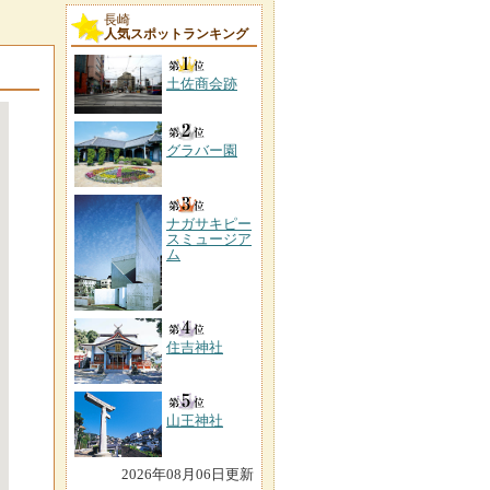
長崎
人気スポットランキング
土佐商会跡
グラバー園
ナガサキピー
スミュージア
ム
住吉神社
山王神社
2026年08月06日更新