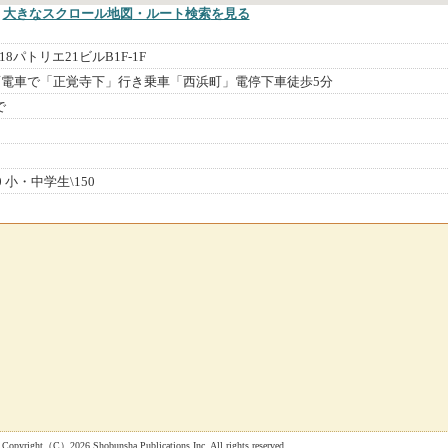
大きなスクロール地図
・ルート検索
を見る
8パトリエ21ビルB1F-1F
電車で「正覚寺下」行き乗車「西浜町」電停下車徒歩5分
で
0 小・中学生\150
 Shobunsha Publications,Inc. All rights reserved.