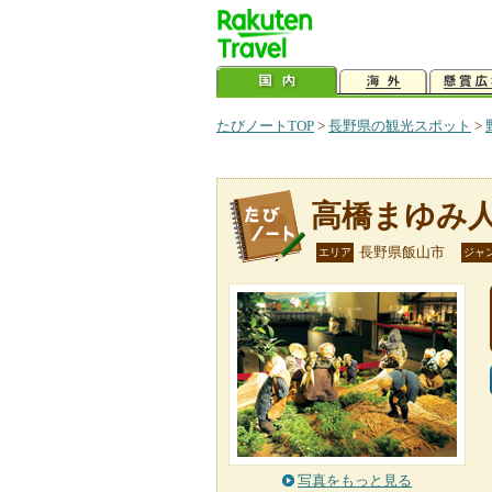
たびノートTOP
>
長野県の観光スポット
>
高橋まゆみ
長野県飯山市
エリア
ジャ
写真をもっと見る