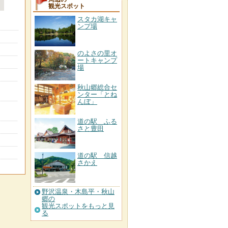
観光スポット
スタカ湖キャ
ンプ場
のよさの里オ
ートキャンプ
場
秋山郷総合セ
ンター「とね
んぼ」
道の駅 ふる
さと豊田
道の駅 信越
さかえ
野沢温泉・木島平・秋山
郷の
観光スポットをもっと見
る