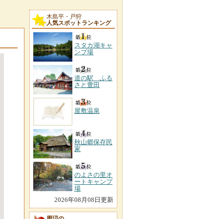
木島平・戸狩
人気スポットランキング
スタカ湖キャ
ンプ場
道の駅 ふる
さと豊田
屋敷温泉
秋山郷保存民
家
のよさの里オ
ートキャンプ
場
2026年08月08日更新
周辺の