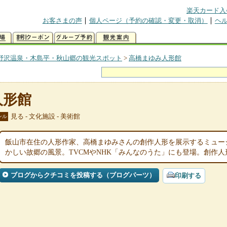
楽天カード入
お客さまの声
個人ページ（予約の確認・変更・取消）
ヘ
野沢温泉・木島平・秋山郷の観光スポット
>
高橋まゆみ人形館
人形館
見る - 文化施設 - 美術館
ンル
飯山市在住の人形作家、高橋まゆみさんの創作人形を展示するミュー
かしい故郷の風景。TVCMやNHK「みんなのうた」にも登場。創作人
ブログからクチコミを投稿する（ブログパーツ）
印刷する