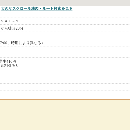
大きなスクロール地図
・ルート検索
を見る
２９４１－１
から徒歩20分
閉館17:00、時期により異なる）
学生410円
い者割引あり