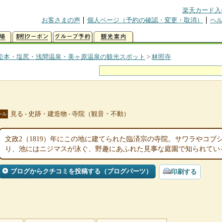
楽天カード入
お客さまの声
個人ページ（予約の確認・変更・取消）
ヘ
松本・塩尻・浅間温泉・美ヶ原温泉の観光スポット
>
林照寺
見る - 史跡・建造物 - 寺院（観音・不動）
ンル
文政2（1819）年にこの地に建てられた臨済宗の寺院。サワラやコ
り、池にはニジマスが泳ぐ、野趣にあふれた見事な庭園で知られてい
ブログからクチコミを投稿する（ブログパーツ）
印刷する