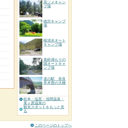
高ソメキャン
プ場
徳沢キャンプ
場
桜清水オート
キャンプ場
美鈴湖もりの
国オートキャ
ンプ場
道の駅 奈良
井木曽の大橋
松本・塩尻・浅間温泉・
美ヶ原温泉の
観光スポットをもっと見
る
このページのトップへ