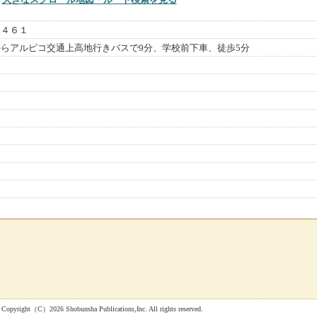
２４６１
らアルピコ交通上高地行きバスで9分、学校前下車、徒歩5分
 Shobunsha Publications,Inc. All rights reserved.