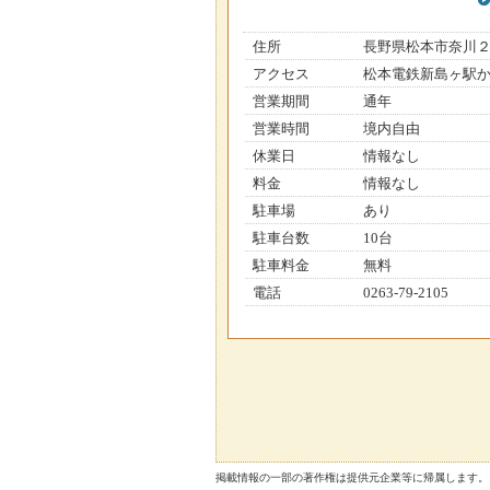
住所
長野県松本市奈川
アクセス
松本電鉄新島ヶ駅か
営業期間
通年
営業時間
境内自由
休業日
情報なし
料金
情報なし
駐車場
あり
駐車台数
10台
駐車料金
無料
電話
0263-79-2105
掲載情報の一部の著作権は提供元企業等に帰属します。 Copyright（C）2026