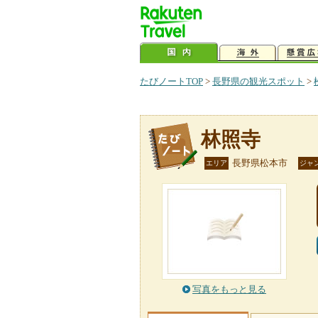
たびノートTOP
>
長野県の観光スポット
>
林照寺
長野県松本市
エリア
ジャ
写真をもっと見る