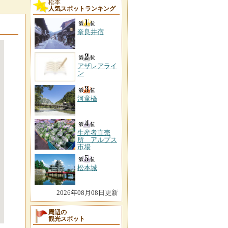
松本
人気スポットランキング
奈良井宿
アザレアライ
ン
河童橋
生産者直売
所 アルプス
市場
松本城
2026年08月08日更新
周辺の
観光スポット