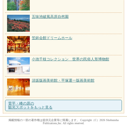
五味池破風高原自然園
笠鉾会館ドリームホール
小池千枝コレクション 世界の民俗人形博物館
須坂版画美術館・平塚運一版画美術館
菅平・峰の原の
観光スポットをもっと見る
掲載情報の一部の著作権は提供元企業等に帰属します。 Copyright（C）2026 Shobunsha
Publications,Inc. All rights reserved.