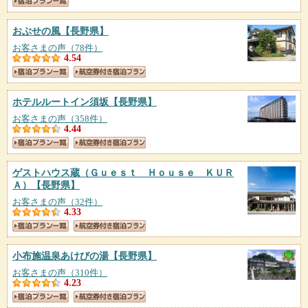
おぶせの風
【長野県】
お客さまの声（78件）
4.54
ホテルルートイン須坂
【長野県】
お客さまの声（358件）
4.44
ゲストハウス蔵（Ｇｕｅｓｔ Ｈｏｕｓｅ ＫＵＲ
Ａ）
【長野県】
お客さまの声（32件）
4.33
小布施温泉あけびの湯
【長野県】
お客さまの声（310件）
4.23