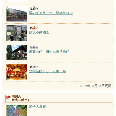
蔵のギャラリー 綿幸サロン
須坂市動物園
豪商の館 田中本家博物館
笠鉾会館ドリームホール
2026年08月08日更新
周辺の
観光スポット
米子大瀑布