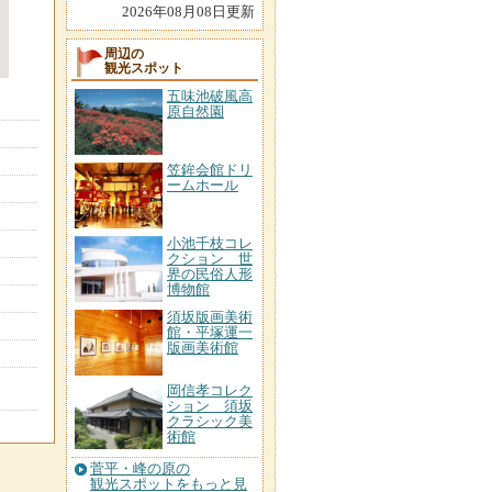
2026年08月08日更新
周辺の
観光スポット
五味池破風高
原自然園
笠鉾会館ドリ
ームホール
小池千枝コレ
クション 世
界の民俗人形
博物館
須坂版画美術
館・平塚運一
版画美術館
岡信孝コレク
ション 須坂
クラシック美
術館
菅平・峰の原の
観光スポットをもっと見