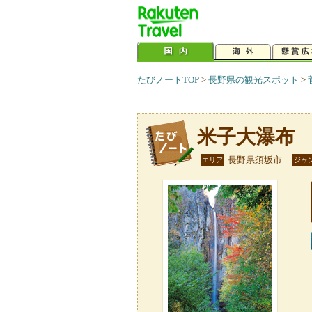
たびノートTOP
>
長野県の観光スポット
>
米子大瀑布
長野県須坂市
エリア
ジャ