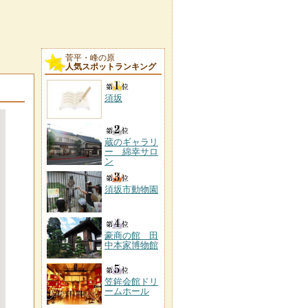
菅平・峰の原
人気スポットランキング
須坂
蔵のギャラリ
ー 綿幸サロ
ン
須坂市動物園
豪商の館 田
中本家博物館
笠鉾会館ドリ
ームホール