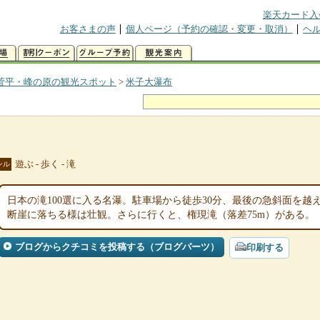
楽天カード入
お客さまの声
個人ページ（予約の確認・変更・取消）
ヘ
菅平・峰の原の観光スポット
>
米子大瀑布
遊ぶ - 歩く - 滝
ンル
日本の滝100選に入る名瀑。駐車場から徒歩30分、最後の急斜面を越
断崖に落ちる様は壮観。さらに行くと、権現滝（落差75m）がある。
ブログからクチコミを投稿する（ブログパーツ）
印刷する