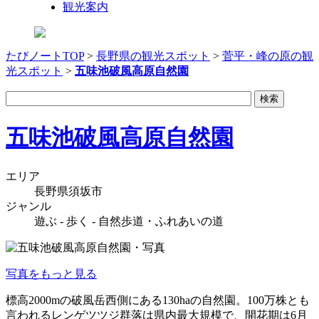
観光案内
たびノートTOP
>
長野県の観光スポット
>
菅平・峰の原の観
光スポット
>
五味池破風高原自然園
五味池破風高原自然園
エリア
長野県須坂市
ジャンル
遊ぶ - 歩く - 自然歩道・ふれあいの道
写真をもっと見る
標高2000mの破風岳西側にある130haの自然園。100万株とも
言われるレンゲツツジ群落は県内最大規模で、開花期は6月