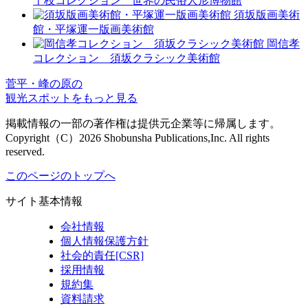
千枝コレクション 世界の民俗人形博物館
須坂版画美術
館・平塚運一版画美術館
岡信孝
コレクション 須坂クラシック美術館
菅平・峰の原の
観光スポットをもっと見る
掲載情報の一部の著作権は提供元企業等に帰属します。
Copyright（C）2026 Shobunsha Publications,Inc. All rights
reserved.
このページのトップへ
サイト基本情報
会社情報
個人情報保護方針
社会的責任[CSR]
採用情報
規約集
資料請求