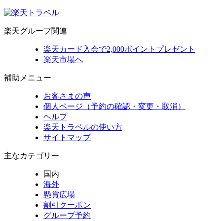
楽天グループ関連
楽天カード入会で2,000ポイントプレゼント
楽天市場へ
補助メニュー
お客さまの声
個人ページ（予約の確認・変更・取消）
ヘルプ
楽天トラベルの使い方
サイトマップ
主なカテゴリー
国内
海外
懸賞広場
割引クーポン
グループ予約