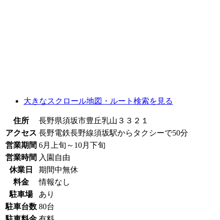
大きなスクロール地図
・ルート検索
を見る
住所
長野県須坂市豊丘乳山３３２１
アクセス
長野電鉄長野線須坂駅からタクシーで50分
営業期間
6月上旬～10月下旬
営業時間
入園自由
休業日
期間中無休
料金
情報なし
駐車場
あり
駐車台数
80台
駐車料金
有料