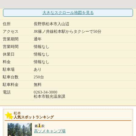
大きなスクロール地図
を見る
住所
長野県松本市入山辺
アクセス
JR篠ノ井線松本駅からタクシーで50分
営業期間
通年
営業時間
情報なし
休業日
情報なし
料金
情報なし
駐車場
あり
駐車台数
250台
駐車料金
無料
電話
0263-34-3000
松本市観光温泉課
松本
人気スポットランキング
高ソメキャンプ場