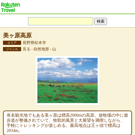
美ヶ原高原
長野県松本市
エリア
見る - 自然地形 - 山
ジャンル
有名観光地でもある美ヶ原は標高2000mの高原。放牧場の中に遊
歩道が整備されていて、牧歌的風景と大展望を満喫しながら、
手軽にトレッキングが楽しめる。最高地点は王ヶ頭で標高は
2034m。