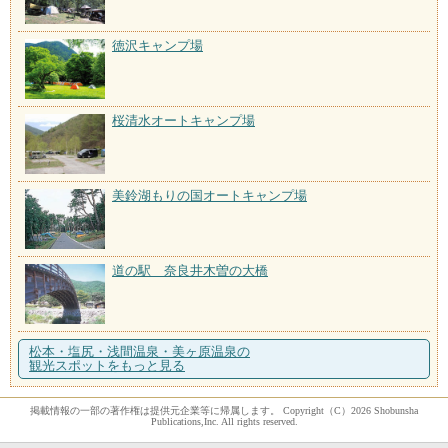
徳沢キャンプ場
桜清水オートキャンプ場
美鈴湖もりの国オートキャンプ場
道の駅 奈良井木曽の大橋
松本・塩尻・浅間温泉・美ヶ原温泉の
観光スポットをもっと見る
掲載情報の一部の著作権は提供元企業等に帰属します。 Copyright（C）2026 Shobunsha
Publications,Inc. All rights reserved.