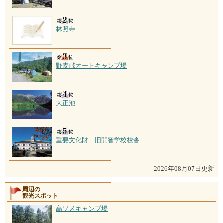
林照寺
野麦峠オートキャンプ場
大正池
重要文化財 旧開智学校校舎
2026年08月07日更新
周辺の
観光スポット
高ソメキャンプ場