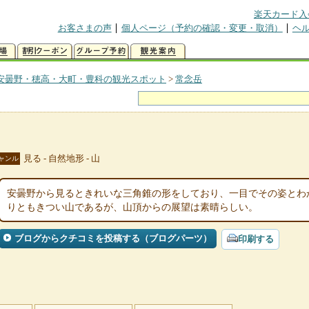
楽天カード入
お客さまの声
個人ページ（予約の確認・変更・取消）
ヘ
安曇野・穂高・大町・豊科の観光スポット
>
常念岳
見る - 自然地形 - 山
ャンル
安曇野から見るときれいな三角錐の形をしており、一目でその姿とわ
りともきつい山であるが、山頂からの展望は素晴らしい。
ブログからクチコミを投稿する（ブログパーツ）
印刷する