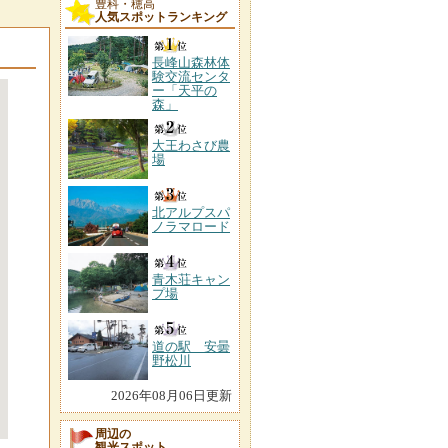
豊科・穂高
人気スポットランキング
長峰山森林体
験交流センタ
ー「天平の
森」
大王わさび農
場
北アルプスパ
ノラマロード
青木荘キャン
プ場
道の駅 安曇
野松川
2026年08月06日更新
周辺の
観光スポット