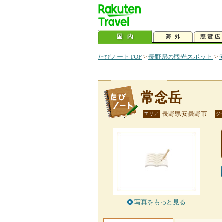
たびノートTOP
>
長野県の観光スポット
>
常念岳
長野県安曇野市
エリア
ジ
写真をもっと見る