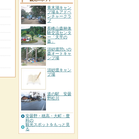
青木湖キャン
プ場＆アドベ
ンチャークラ
ブ
長峰山森林体
験交流センタ
ー「天平の
森」
須砂渡憩いの
森オートキャ
ンプ場
須砂渡キャン
プ場
道の駅 安曇
野松川
安曇野・穂高・大町・豊
科の
観光スポットをもっと見
る