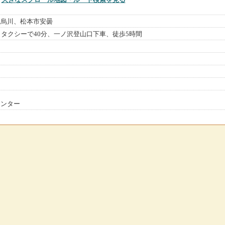
金烏川、松本市安曇
らタクシーで40分、一ノ沢登山口下車、徒歩5時間
センター