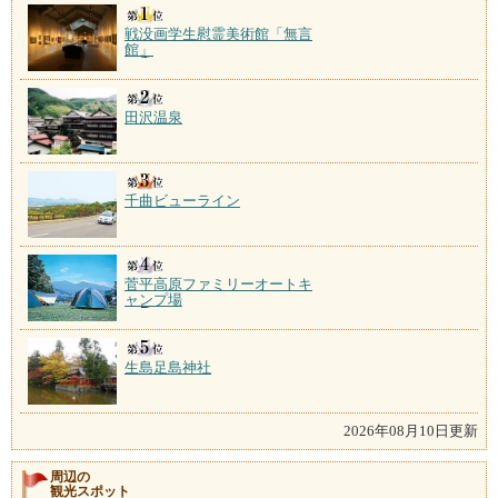
戦没画学生慰霊美術館「無言
館」
田沢温泉
千曲ビューライン
菅平高原ファミリーオートキ
ャンプ場
生島足島神社
2026年08月10日更新
周辺の
観光スポット