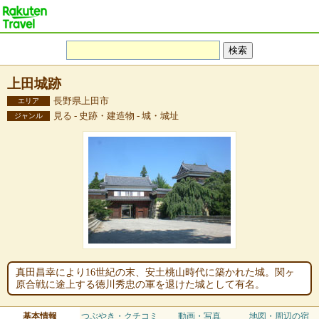
上田城跡
長野県上田市
エリア
見る - 史跡・建造物 - 城・城址
ジャンル
真田昌幸により16世紀の末、安土桃山時代に築かれた城。関ヶ
原合戦に途上する徳川秀忠の軍を退けた城として有名。
基本情報
つぶやき・クチコミ
動画・写真
地図・周辺の宿