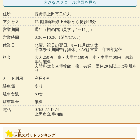
大きなスクロール地図
を見る
住所
長野県上田市二の丸
アクセス
JR北陸新幹線上田駅から徒歩15分
営業期間
通年（櫓の内部見学は4～11月）
営業時間
8:30～16:30（閉館17:00）
休業日
水曜、祝日の翌日、8～11月は無休
千本祭り期間中は無休、GWは営業、年末年始休
料金
大人250円、高・大学生180円、小・中学生60円、未就
学児無料
入館料は市立博物館、櫓、共通、団体20名以上は割引あ
り
カード利用
利用不可
駐車場
あり
駐車台数
60台
駐車料金
無料
電話
0268-22-1274
上田市立博物館
上田
人気スポットランキング