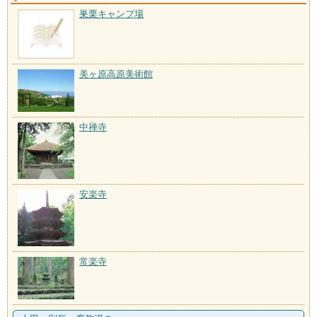
巣栗キャンプ場
美ヶ原高原美術館
中禅寺
安楽寺
常楽寺