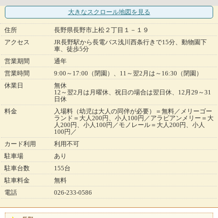
大きなスクロール地図
を見る
住所
長野県長野市上松２丁目１－１９
アクセス
JR長野駅から長電バス浅川西条行きで15分、動物園下
車、徒歩5分
営業期間
通年
営業時間
9:00～17:00（閉園）、11～翌2月は～16:30（閉園）
休業日
無休
12～翌2月は月曜休、祝日の場合は翌日休、12月29～31
日休
料金
入場料（幼児は大人の同伴が必要）＝無料／メリーゴー
ランド＝大人200円、小人100円／アラビアンメリー＝大
人200円、小人100円／モノレール＝大人200円、小人
100円／
カード利用
利用不可
駐車場
あり
駐車台数
155台
駐車料金
無料
電話
026-233-0586