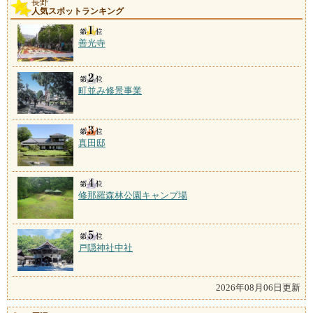
長野
人気スポットランキング
善光寺
町並み修景事業
真田邸
修那羅森林公園キャンプ場
戸隠神社中社
2026年08月06日更新