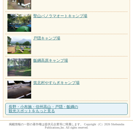
聖山パノラマオートキャンプ場
戸隠キャンプ場
飯綱高原キャンプ場
筑北村やすらぎキャンプ場
長野・小布施・信州高山・戸隠・飯綱の
観光スポットをもっと見る
掲載情報の一部の著作権は提供元企業等に帰属します。 Copyright（C）2026 Shobunsha
Publications,Inc. All rights reserved.