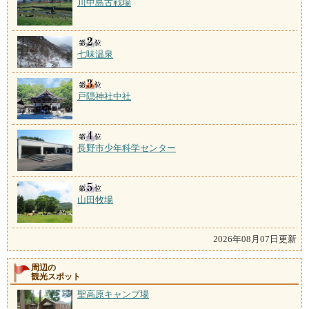
川中島古戦場
七味温泉
戸隠神社中社
長野市少年科学センター
山田牧場
2026年08月07日更新
周辺の
観光スポット
聖高原キャンプ場