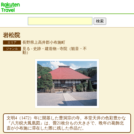
岩松院
長野県上高井郡小布施町
エリア
見る - 史跡・建造物 - 寺院（観音・不
ジャンル
動）
文明4（1472）年に開基した曹洞宗の寺。本堂天井の色彩豊かな
『八方睨大鳳凰図』は、畳21枚分もの大きさで、晩年の葛飾北
斎が小布施に滞在した際に残した作品だ。