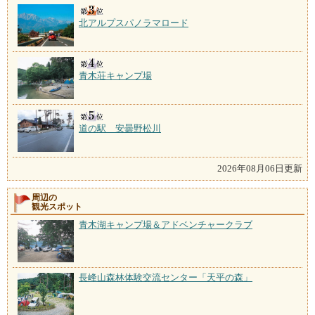
北アルプスパノラマロード
青木荘キャンプ場
道の駅 安曇野松川
2026年08月06日更新
周辺の
観光スポット
青木湖キャンプ場＆アドベンチャークラブ
長峰山森林体験交流センター「天平の森」