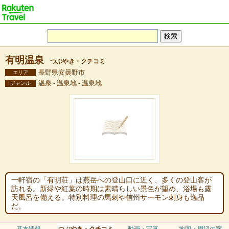
有明温泉
つぶやき・クチコミ
長野県安曇野市
エリア
温泉 - 温泉地 - 温泉地
ジャンル
一軒宿の「有明荘」は燕岳への登山口に近く、多くの登山客が
訪れる。新緑や紅葉の時期は素晴らしい景色が望め、浴場も露
天風呂を備える。特別料理の馬刺や信州サーモン刺身も逸品
だ。