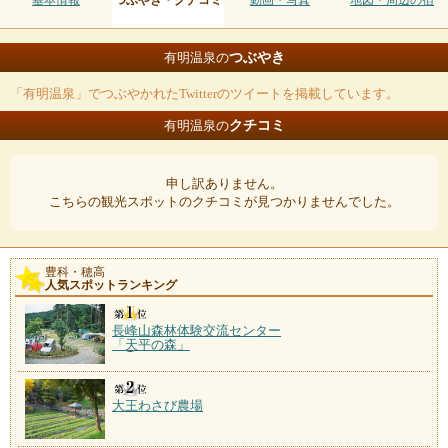
基本情報
つぶやき・クチコミ
動画・写真
地図・周辺の宿
つぶやき
有明温泉の
「有明温泉」でつぶやかれたTwitterのツイートを掲載しています。
クチコミ
有明温泉の
申し訳ありません。
こちらの観光スポットのクチコミが見つかりませんでした。
豊科・穂高
人気スポットランキング
長峰山森林体験交流センター
「天平の森」
大王わさび農場