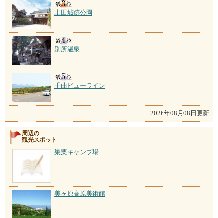
上田城跡公園
別所温泉
千曲ビューライン
2026年08月08日更新
周辺の
観光スポット
巣栗キャンプ場
美ヶ原高原美術館