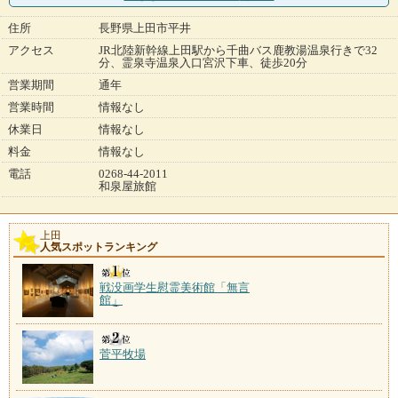
住所
長野県上田市平井
アクセス
JR北陸新幹線上田駅から千曲バス鹿教湯温泉行きで32
分、霊泉寺温泉入口宮沢下車、徒歩20分
営業期間
通年
営業時間
情報なし
休業日
情報なし
料金
情報なし
電話
0268-44-2011
和泉屋旅館
上田
人気スポットランキング
戦没画学生慰霊美術館「無言
館」
菅平牧場