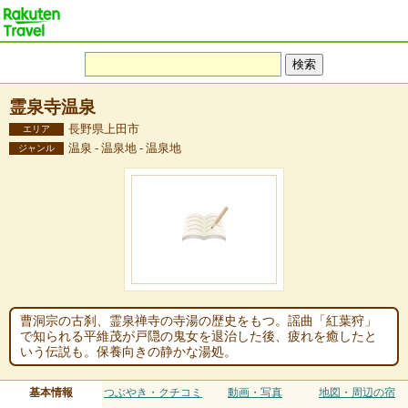
霊泉寺温泉
長野県上田市
エリア
温泉 - 温泉地 - 温泉地
ジャンル
曹洞宗の古刹、霊泉禅寺の寺湯の歴史をもつ。謡曲「紅葉狩」
で知られる平維茂が戸隠の鬼女を退治した後、疲れを癒したと
いう伝説も。保養向きの静かな湯処。
基本情報
つぶやき・クチコミ
動画・写真
地図・周辺の宿