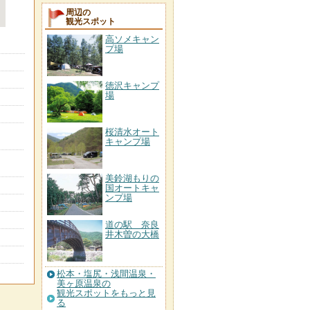
周辺の
観光スポット
高ソメキャン
プ場
徳沢キャンプ
場
桜清水オート
キャンプ場
美鈴湖もりの
国オートキャ
ンプ場
道の駅 奈良
井木曽の大橋
松本・塩尻・浅間温泉・
美ヶ原温泉の
観光スポットをもっと見
る