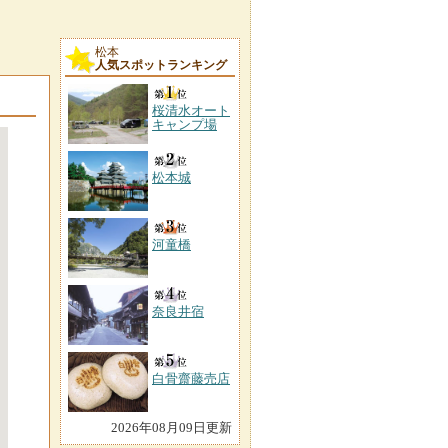
松本
人気スポットランキング
桜清水オート
キャンプ場
松本城
河童橋
奈良井宿
白骨齋藤売店
2026年08月09日更新