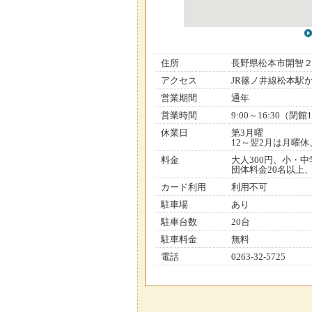
住所
長野県松本市開智
アクセス
JR篠ノ井線松本駅
営業期間
通年
営業時間
9:00～16:30（閉館1
休業日
第3月曜
12～翌2月は月曜休
料金
大人300円、小・中
団体料金20名以上、
カード利用
利用不可
駐車場
あり
駐車台数
20台
駐車料金
無料
電話
0263-32-5725