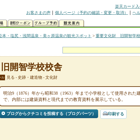
楽天カード入
お客さまの声
個人ページ（予約の確認・変更・取消）
ヘ
松本・塩尻・浅間温泉・美ヶ原温泉の観光スポット
>
重要文化財 旧開智学
 旧開智学校校舎
見る - 史跡・建造物 - 文化財
ンル
明治9（1876）年から昭和38（1963）年まで小学校として使用さ
で、内部には建築資料と現代までの教育資料を展示している。
ブログからクチコミを投稿する（ブログパーツ）
印刷する