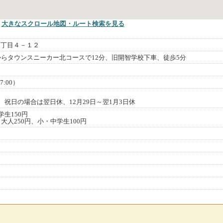
大きなスクロール地図
・ルート検索
を見る
２丁目４－１２
からタウンスニーカー北コースで12分、旧開智学校下車、徒歩5分
7:00）
、祝日の場合は翌日休、12月29日～翌1月3日休
学生150円
大人250円、小・中学生100円