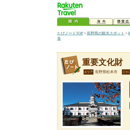
たびノートTOP
>
長野県の観光スポット
>
舎
重要文化財
長野県松本市
エリア
ジャ