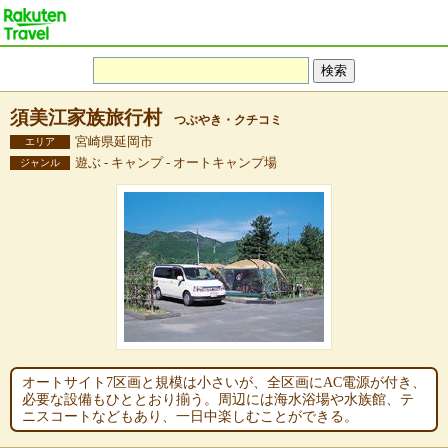
須美江家族旅行村
つぶやき・クチコミ
宮崎県延岡市
エリア
遊ぶ - キャンプ - オートキャンプ場
ジャンル
オートサイト7区画と規模は小さいが、全区画にAC電源が付き、
必要な設備もひととおり揃う。周辺には海水浴場や水族館、テ
ニスコートなどもあり、一日中楽しむことができる。