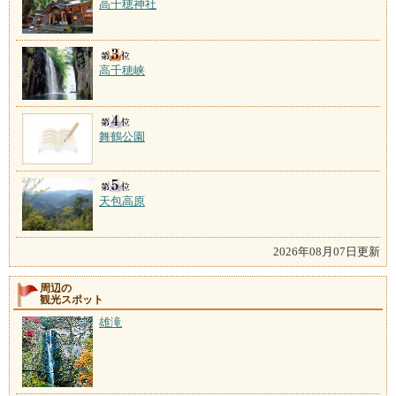
高千穂神社
高千穂峡
舞鶴公園
天包高原
2026年08月07日更新
周辺の
観光スポット
雄滝