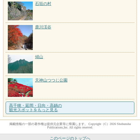
石垣の村
鹿川渓谷
傾山
天神山つつじ公園
高千穂・延岡・日向・高鍋の
観光スポットをもっと見る
掲載情報の一部の著作権は提供元企業等に帰属します。 Copyright（C）2026 Shobunsha
Publications,Inc. All rights reserved.
このページのトップへ