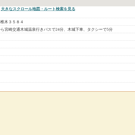
大きなスクロール地図
・ルート検索
を見る
町椎木３５８４
から宮崎交通木城温泉行きバスで24分、木城下車、タクシーで5分