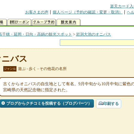
楽天カード入
お客さまの声
個人ページ（予約の確認・変更・取消）
ヘ
高千穂・延岡・日向・高鍋の観光スポット
>
岩渕大池のオニバス
オニバス
遊ぶ - 歩く - その他花の名所
ジャンル
古くからオニバスの自生地として有名。9月中旬から10月中旬に紫色の
宮崎県の天然記念物に指定された。
ブログからクチコミを投稿する（ブログパーツ）
印刷する