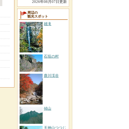
2026年08月07日更新
周辺の
観光スポット
雄滝
石垣の村
鹿川渓谷
傾山
天神山つつじ