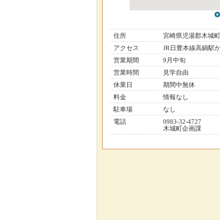
住所
宮崎県児湯郡木城
アクセス
JR日豊本線高鍋駅
営業期間
9月中旬
営業時間
見学自由
休業日
期間中無休
料金
情報なし
駐車場
なし
電話
0983-32-4727
木城町企画課