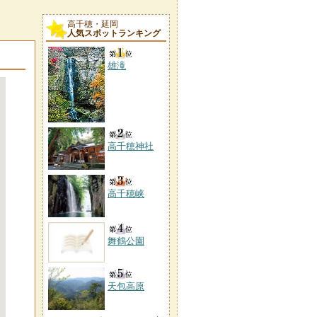
高千穂・延岡
人気スポットランキング
雄滝
高千穂神社
高千穂峡
舞鶴公園
天包高原