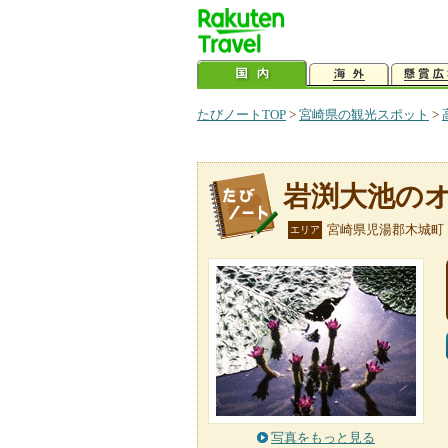
たびノートTOP
>
宮崎県の観光スポット
>
岩渕大池の
宮崎県児湯郡木城町
エリア
写真をもっと見る