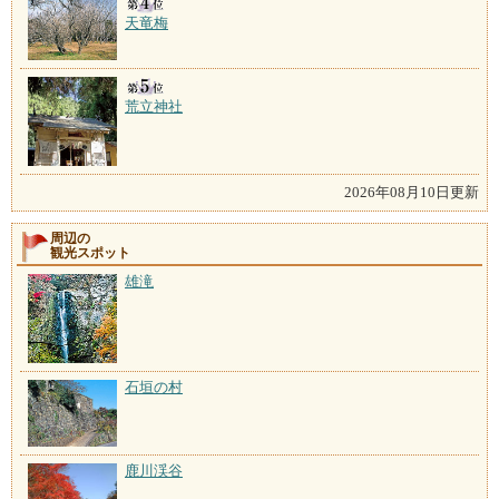
天竜梅
荒立神社
2026年08月10日更新
周辺の
観光スポット
雄滝
石垣の村
鹿川渓谷