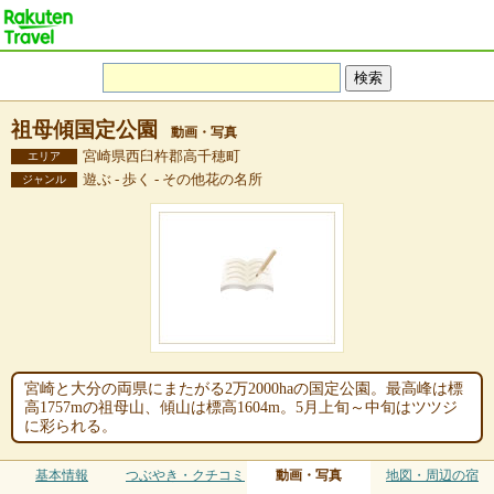
祖母傾国定公園
動画・写真
宮崎県西臼杵郡高千穂町
エリア
遊ぶ - 歩く - その他花の名所
ジャンル
宮崎と大分の両県にまたがる2万2000haの国定公園。最高峰は標
高1757mの祖母山、傾山は標高1604m。5月上旬～中旬はツツジ
に彩られる。
基本情報
つぶやき・クチコミ
動画・写真
地図・周辺の宿