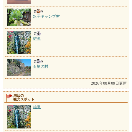
双子キャンプ村
雄滝
石垣の村
2026年08月09日更新
周辺の
観光スポット
雄滝