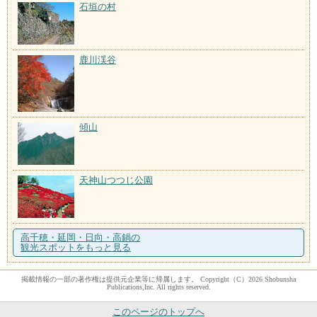
石垣の村
鹿川渓谷
傾山
天神山つつじ公園
高千穂・延岡・日向・高鍋の
観光スポットをもっと見る
掲載情報の一部の著作権は提供元企業等に帰属します。 Copyright（C）2026 Shobunsha
Publications,Inc. All rights reserved.
このページのトップへ