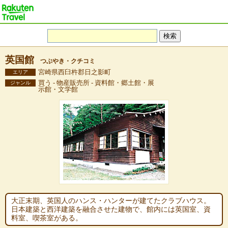
英国館
つぶやき・クチコミ
宮崎県西臼杵郡日之影町
エリア
買う - 物産販売所 - 資料館・郷土館・展
ジャンル
示館・文学館
大正末期、英国人のハンス・ハンターが建てたクラブハウス。
日本建築と西洋建築を融合させた建物で、館内には英国室、資
料室、喫茶室がある。