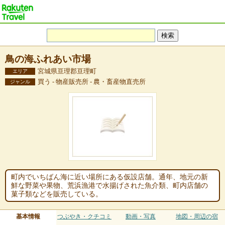
鳥の海ふれあい市場
宮城県亘理郡亘理町
エリア
買う - 物産販売所 - 農・畜産物直売所
ジャンル
町内でいちばん海に近い場所にある仮設店舗。通年、地元の新
鮮な野菜や果物、荒浜漁港で水揚げされた魚介類、町内店舗の
菓子類などを販売している。
基本情報
つぶやき・クチコミ
動画・写真
地図・周辺の宿