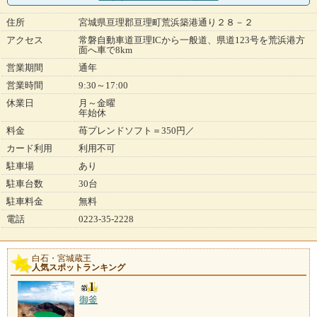
住所
宮城県亘理郡亘理町荒浜築港通り２８－２
アクセス
常磐自動車道亘理ICから一般道、県道123号を荒浜港方
面へ車で8km
営業期間
通年
営業時間
9:30～17:00
休業日
月～金曜
年始休
料金
苺プレンドソフト＝350円／
カード利用
利用不可
駐車場
あり
駐車台数
30台
駐車料金
無料
電話
0223-35-2228
白石・宮城蔵王
人気スポットランキング
御釜