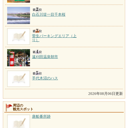
白石川堤一目千本桜
菅生パーキングエリア（上
り）
遠刈田温泉朝市
手代木沼のハス
2026年08月06日更新
周辺の
観光スポット
唐船番所跡