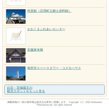
悠里館（亘理町立郷土資料館）
おおくまふれあいセンター
安藤家本陣
角田市スペースタワー・コスモハウス
白石・宮城蔵王の
観光スポットをもっと見る
掲載情報の一部の著作権は提供元企業等に帰属します。 Copyright（C）2026 Shobunsha
Publications,Inc. All rights reserved.