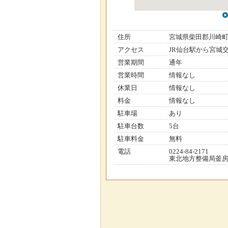
住所
宮城県柴田郡川崎
アクセス
JR仙台駅から宮城
営業期間
通年
営業時間
情報なし
休業日
情報なし
料金
情報なし
駐車場
あり
駐車台数
5台
駐車料金
無料
電話
0224-84-2171
東北地方整備局釜