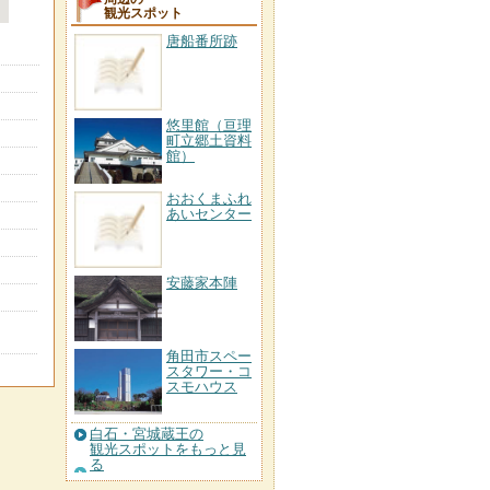
観光スポット
唐船番所跡
悠里館（亘理
町立郷土資料
館）
おおくまふれ
あいセンター
安藤家本陣
角田市スペー
スタワー・コ
スモハウス
白石・宮城蔵王の
観光スポットをもっと見
る