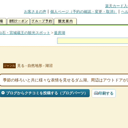
楽天カード入
お客さまの声
個人ページ（予約の確認・変更・取消）
ヘ
白石・宮城蔵王の観光スポット
>
釜房湖
見る - 自然地形 - 湖沼
ジャンル
季節の移ろいと共に様々な表情を見せるダム湖。周辺はアウトドアが
ブログからクチコミを投稿する（ブログパーツ）
印刷する