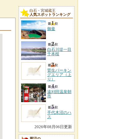
白石・宮城蔵王
人気スポットランキング
御釜
白石川堤一目
千本桜
菅生パーキン
グエリア（上
り）
遠刈田温泉朝
市
手代木沼のハ
ス
2026年08月06日更新
周辺の