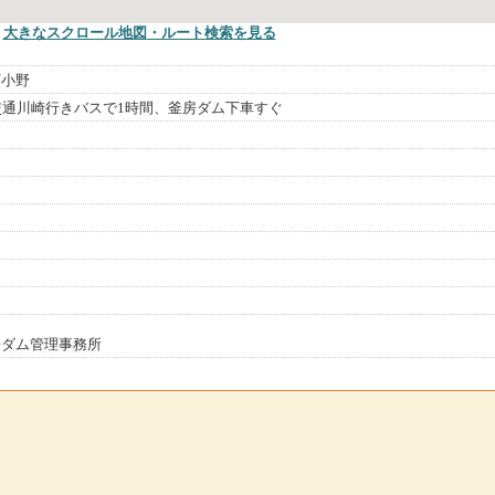
大きなスクロール地図
・ルート検索
を見る
町小野
交通川崎行きバスで1時間、釜房ダム下車すぐ
房ダム管理事務所