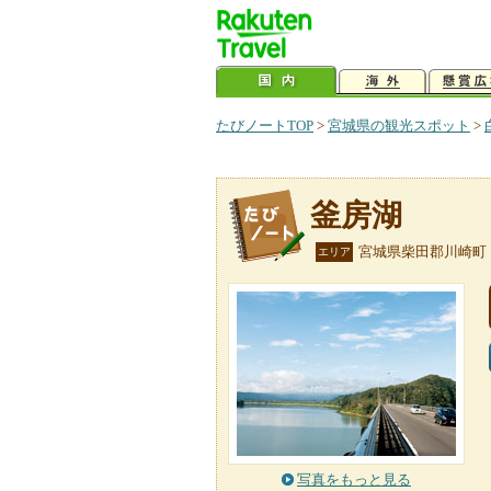
たびノートTOP
>
宮城県の観光スポット
>
釜房湖
宮城県柴田郡川崎町
エリア
写真をもっと見る