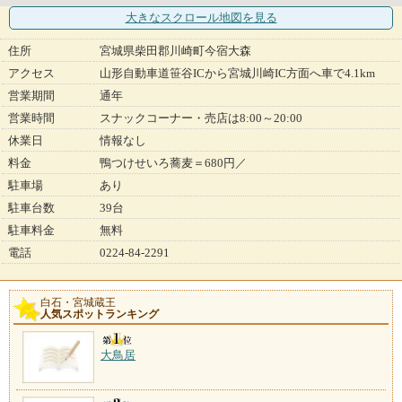
大きなスクロール地図
を見る
住所
宮城県柴田郡川崎町今宿大森
アクセス
山形自動車道笹谷ICから宮城川崎IC方面へ車で4.1km
営業期間
通年
営業時間
スナックコーナー・売店は8:00～20:00
休業日
情報なし
料金
鴨つけせいろ蕎麦＝680円／
駐車場
あり
駐車台数
39台
駐車料金
無料
電話
0224-84-2291
白石・宮城蔵王
人気スポットランキング
大鳥居