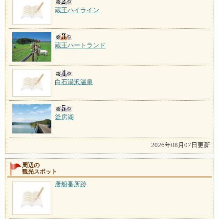
蔵王ハイライン
蔵王ハートランド
白石湯沢温泉
釜房湖
2026年08月07日更新
周辺の
観光スポット
唐船番所跡