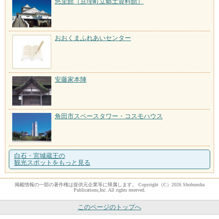
悠里館（亘理町立郷土資料館）
おおくまふれあいセンター
安藤家本陣
角田市スペースタワー・コスモハウス
白石・宮城蔵王の
観光スポットをもっと見る
掲載情報の一部の著作権は提供元企業等に帰属します。 Copyright（C）2026 Shobunsha
Publications,Inc. All rights reserved.
このページのトップへ