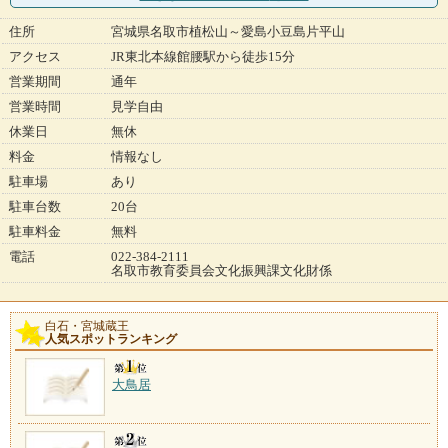
住所
宮城県名取市植松山～愛島小豆島片平山
アクセス
JR東北本線館腰駅から徒歩15分
営業期間
通年
営業時間
見学自由
休業日
無休
料金
情報なし
駐車場
あり
駐車台数
20台
駐車料金
無料
電話
022-384-2111
名取市教育委員会文化振興課文化財係
白石・宮城蔵王
人気スポットランキング
大鳥居