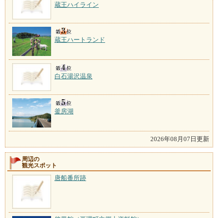
蔵王ハイライン
蔵王ハートランド
白石湯沢温泉
釜房湖
2026年08月07日更新
周辺の
観光スポット
唐船番所跡