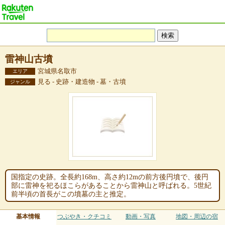
雷神山古墳
宮城県名取市
エリア
見る - 史跡・建造物 - 墓・古墳
ジャンル
国指定の史跡。全長約168m、高さ約12mの前方後円墳で、後円
部に雷神を祀るほこらがあることから雷神山と呼ばれる。5世紀
前半頃の首長がこの墳墓の主と推定。
基本情報
つぶやき・クチコミ
動画・写真
地図・周辺の宿