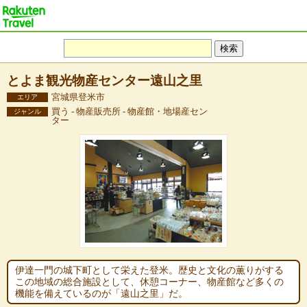
とよま観光物産センター遠山之里
宮城県登米市
エリア
買う - 物産販売所 - 物産館・地場産セン
ジャンル
ター
伊達一門の城下町として栄えた登米。歴史と文化の薫りがする
この地域の総合施設として、休憩コーナー、物産館など多くの
機能を備えているのが「遠山之里」だ。