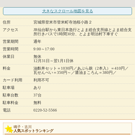
大きなスクロール地図
を見る
住所
宮城県登米市登米町寺池桜小路２
アクセス
JR仙台駅から東日本急行とよま総合支所線とよま総合支
所行きバスで1時間30分、とよま明治村下車すぐ
営業期間
通年
営業時間
9:00～17:00
休業日
無休
12月31日～翌1月1日休
料金
油麩丼セット＝1030円／あぶら麸（2本入）＝410円／
瓦せんべい＝350円～／醤油まころん＝380円／
カード利用
利用不可
駐車場
あり
駐車台数
37台
駐車料金
無料
電話
0220-52-5566
鳴子・古川
人気スポットランキング