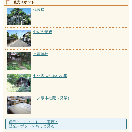
観光スポット
代官松
中宿の景観
日吉神社
七ツ森ふれあいの里
一ノ蔵本社蔵（見学）
鳴子・古川・くりこま高原の
観光スポットをもっと見る