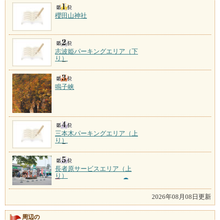
櫻田山神社
志波姫パーキングエリア（下
り）
鳴子峡
三本木パーキングエリア（上
り）
長者原サービスエリア（上
り）
2026年08月08日更新
周辺の