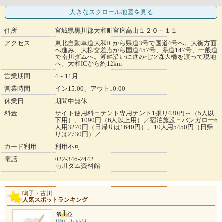
大きなスクロール地図
を見る
住所
宮城県黒川郡大和町宮床高山１２０－１１
アクセス
東北自動車道大和ICから県道3号で国道4号へ。大衡方面
へ進み、大柳交差点から国道457号、県道147号、一般道
で南川ダムへ。湖畔沿いに進み七ツ森大橋を渡って現地
へ。大和ICから約12km
営業期間
4～11月
営業時間
イン15:00、アウト10:00
休業日
期間中無休
料金
サイト使用料＝テント専用テント1張り430円～（5人以
下用）、1090円（6人以上用）／宿泊施設＝バンガロー6
人用3270円（日帰りは1640円）、10人用5450円（日帰
りは2730円）／
カード利用
利用不可
電話
022-346-2442
南川ダム資料館
鳴子・古川
人気スポットランキング