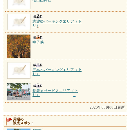
櫻田山神社
志波姫パーキングエリア（下
り）
鳴子峡
三本木パーキングエリア（上
り）
長者原サービスエリア（上
り）
2026年08月08日更新
周辺の
観光スポット