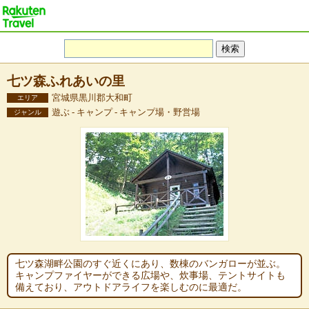
七ツ森ふれあいの里
宮城県黒川郡大和町
エリア
遊ぶ - キャンプ - キャンプ場・野営場
ジャンル
七ツ森湖畔公園のすぐ近くにあり、数棟のバンガローが並ぶ。
キャンプファイヤーができる広場や、炊事場、テントサイトも
備えており、アウトドアライフを楽しむのに最適だ。