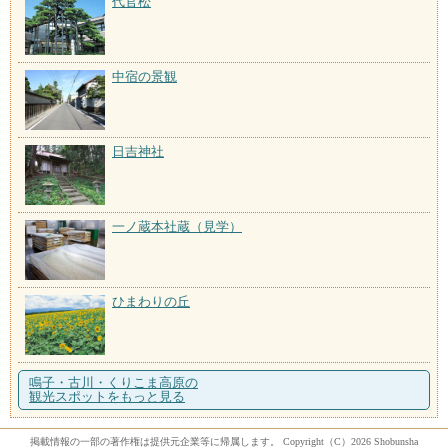
代官松
中宿の景観
日吉神社
一ノ蔵本社蔵（見学）
ひまわりの丘
鳴子・古川・くりこま高原の
観光スポットをもっと見る
掲載情報の一部の著作権は提供元企業等に帰属します。 Copyright（C）2026 Shobunsha