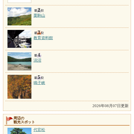
栗駒山
教育資料館
潟沼
鳴子峡
2026年08月07日更新
周辺の
観光スポット
代官松