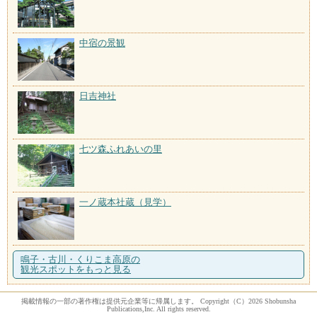
中宿の景観
日吉神社
七ツ森ふれあいの里
一ノ蔵本社蔵（見学）
鳴子・古川・くりこま高原の
観光スポットをもっと見る
掲載情報の一部の著作権は提供元企業等に帰属します。 Copyright（C）2026 Shobunsha
Publications,Inc. All rights reserved.