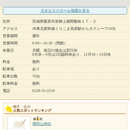
大きなスクロール地図
を見る
住所
宮城県栗原市若柳上畑岡敷味１７－２
アクセス
JR東北新幹線くりこま高原駅からタクシーで10分
営業期間
通年
営業時間
9:00～16:30（閉館）
休業日
月曜、祝日の場合は翌日休
8月末～9月は5日臨時休あり、12月30～31日休
料金
無料
駐車場
あり
駐車台数
70台
駐車料金
無料
電話
0228-33-2216
鳴子・古川
人気スポットランキング
櫻田山神社