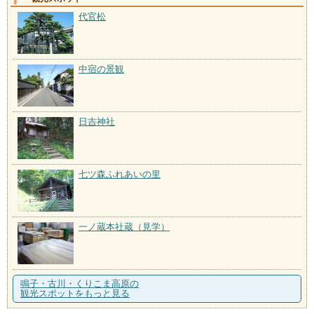
代官松
中宿の景観
日吉神社
七ツ森ふれあいの里
一ノ蔵本社蔵（見学）
鳴子・古川・くりこま高原の
観光スポットをもっと見る