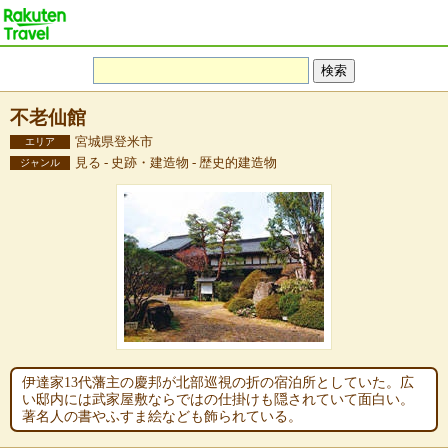
不老仙館
宮城県登米市
エリア
見る - 史跡・建造物 - 歴史的建造物
ジャンル
伊達家13代藩主の慶邦が北部巡視の折の宿泊所としていた。広
い邸内には武家屋敷ならではの仕掛けも隠されていて面白い。
著名人の書やふすま絵なども飾られている。