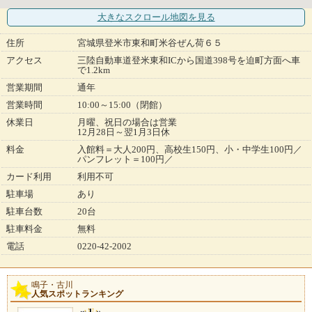
大きなスクロール地図
を見る
住所
宮城県登米市東和町米谷ぜん荷６５
アクセス
三陸自動車道登米東和ICから国道398号を迫町方面へ車
で1.2km
営業期間
通年
営業時間
10:00～15:00（閉館）
休業日
月曜、祝日の場合は営業
12月28日～翌1月3日休
料金
入館料＝大人200円、高校生150円、小・中学生100円／
パンフレット＝100円／
カード利用
利用不可
駐車場
あり
駐車台数
20台
駐車料金
無料
電話
0220-42-2002
鳴子・古川
人気スポットランキング