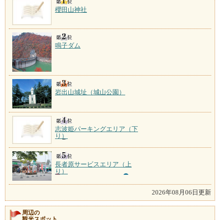
櫻田山神社
鳴子ダム
岩出山城址（城山公園）
志波姫パーキングエリア（下
り）
長者原サービスエリア（上
り）
2026年08月06日更新
周辺の
観光スポット